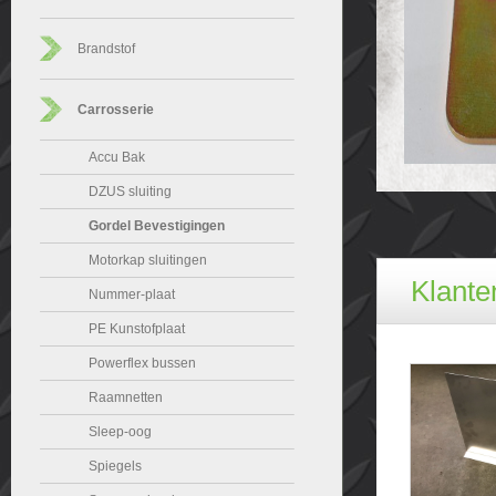
Brandstof
Carrosserie
Accu Bak
DZUS sluiting
Gordel Bevestigingen
Motorkap sluitingen
Klanten
Nummer-plaat
PE Kunstofplaat
Powerflex bussen
Raamnetten
Sleep-oog
Spiegels