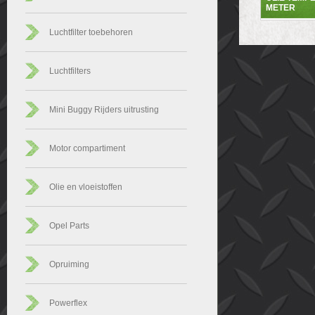
METER
Luchtfilter toebehoren
Luchtfilters
Mini Buggy Rijders uitrusting
Motor compartiment
Olie en vloeistoffen
Opel Parts
Opruiming
Powerflex