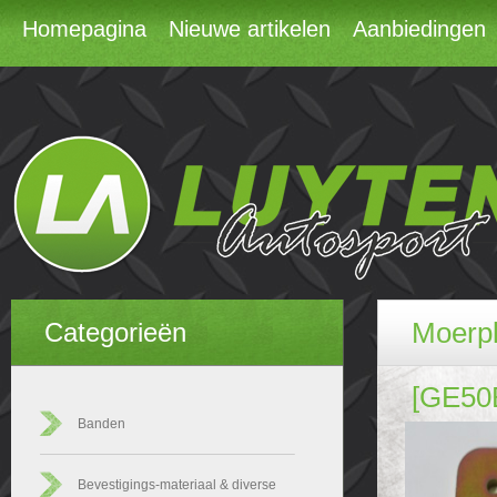
Homepagina
Nieuwe artikelen
Aanbiedingen
Moerpl
Categorieën
[GE50
Banden
Bevestigings-materiaal & diverse