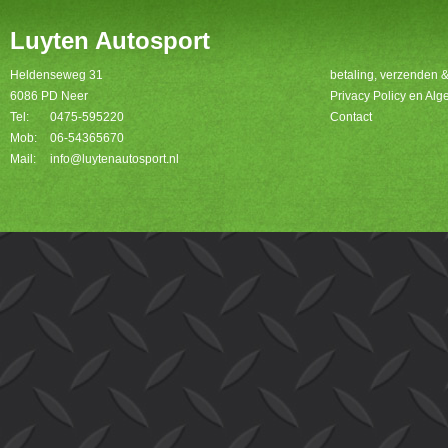
Luyten Autosport
Heldenseweg 31
betaling, verzenden 
6086 PD Neer
Privacy Policy en A
Tel:
0475-595220
Contact
Mob:
06-54365670
Mail:
info@luytenautosport.nl