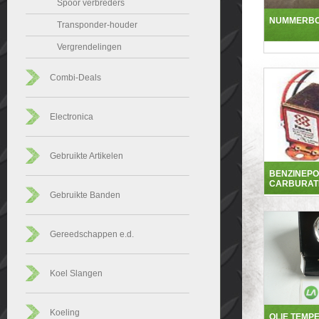
Spoor verbreders
NUMMERB
Transponder-houder
Vergrendelingen
Combi-Deals
Electronica
Gebruikte Artikelen
BENZINEP
CARBURAT
Gebruikte Banden
Gereedschappen e.d.
Koel Slangen
Koeling
OLIE TEMP