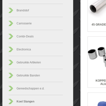
Brandstof
Carrosserie
45 GRADE
Combi-Deals
Electronica
Gebruikte Artikelen
Gebruikte Banden
KOPPE
ALU
Gereedschappen e.d.
Koel Slangen