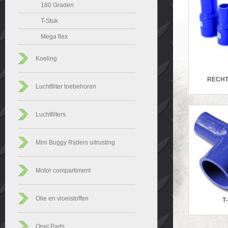
180 Graden
T-Stuk
Mega flex
Koeling
RECHT
Luchtfilter toebehoren
Luchtfilters
Mini Buggy Rijders uitrusting
Motor compartiment
Olie en vloeistoffen
T
Opel Parts