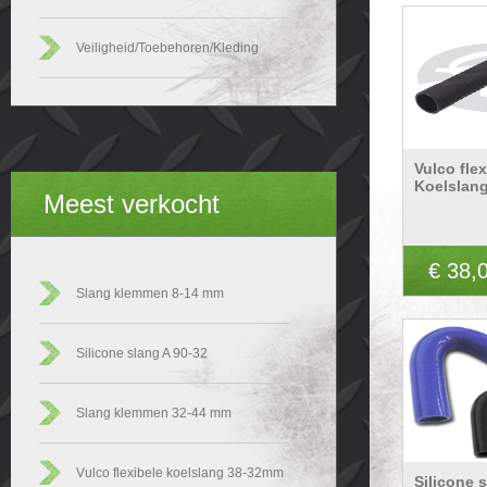
Veiligheid/Toebehoren/Kleding
Vulco flex
Koelslan
Meest verkocht
€ 38,
Slang klemmen 8-14 mm
Silicone slang A 90-32
Slang klemmen 32-44 mm
Vulco flexibele koelslang 38-32mm
Silicone 