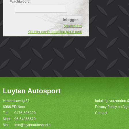
Wachtwoord:
Aanmelden
Klik hier om te bestellen per e-mail
Luyten Autosport
Heldenseweg 31
betaling, verzenden 
6086 PD Neer
Privacy Policy en A
Tel:
0475-595220
Contact
Mob:
06-54365670
Mail:
info@luytenautosport.nl