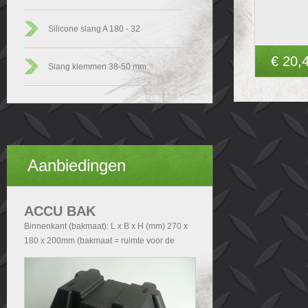
Silicone slang A 180 - 32
€ 20,
Slang klemmen 38-50 mm
Aanbiedingen
ACCU BAK
Binnenkant (bakmaat): L x B x H (mm) 270 x
180 x 200mm (bakmaat = ruimte voor de
accu). Buitenkant (Totale afmetingen accubak
exclusief deksel): - Zonder handvatten L x B x
H (mm) 290x200x210 - Met handvatten L x B
x H (mm) 340x200x210. Buitenkant (Totale