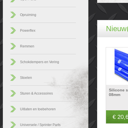
Opruiming
Nieuw(
Powerflex
Remmen
Schokdempers en Vering
Stoelen
Silicone s
Sturen & Accessoires
08mm
Uitlaten en toebehoren
€ 20,
Universele / Sprinter Parts