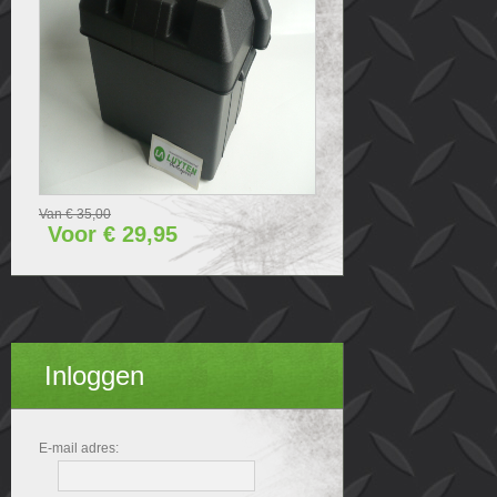
afmetingen accubak inclusief deksel): L x B x
H (mm) 340x240x280.
Van € 35,00
Voor € 29,95
Inloggen
E-mail adres: