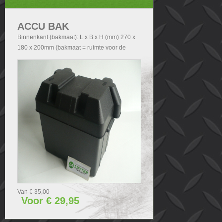
ACCU BAK
Binnenkant (bakmaat): L x B x H (mm) 270 x
180 x 200mm (bakmaat = ruimte voor de
accu). Buitenkant (Totale afmetingen accubak
exclusief deksel): - Zonder handvatten L x B x
H (mm) 290x200x210 - Met handvatten L x B
x H (mm) 340x200x210. Buitenkant (Totale
afmetingen accubak inclusief deksel): L x B x
H (mm) 340x240x280.
Van € 35,00
Voor € 29,95