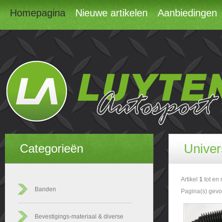
Homepagina
Nieuwe artikelen
Aanbiedingen
Univer
Categorieën
Artikel
1
tot en
Banden
Pagina(s) gev
Bevestigings-materiaal & diverse