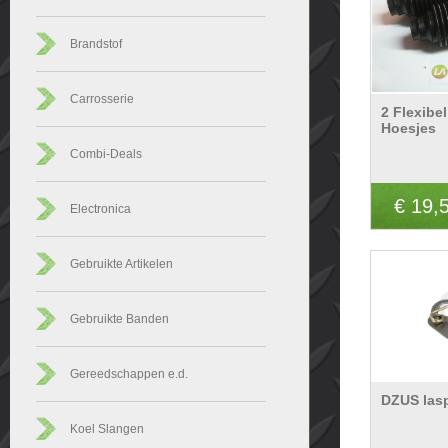
Brandstof
Carrosserie
2 Flexibe
Hoesjes
Combi-Deals
€ 19,
Electronica
Gebruikte Artikelen
Gebruikte Banden
Gereedschappen e.d.
DZUS lasp
Koel Slangen