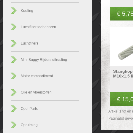
Koeling
€ 5,7
Luchtfilter toebehoren
Luchtfilters
Mini Buggy Rijders uitrusting
Stangkop
M10x1.5 l
Motor compartiment
Olie en vloeistoffen
€ 15,
Opel Parts
Artikel
1
tot en
Pagina(s) gev
Opruiming