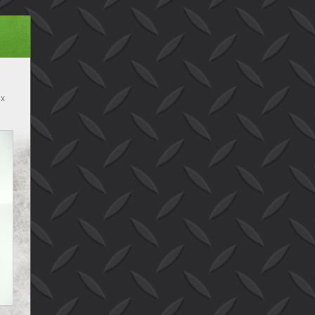
 x
bak
B x
 B
B x