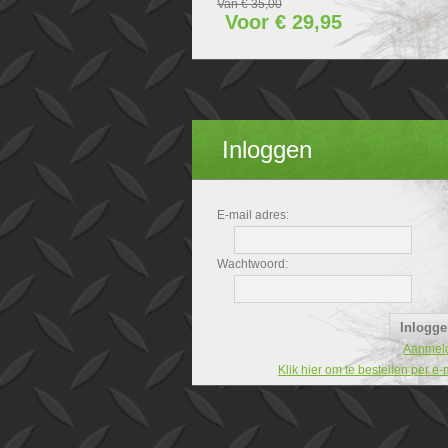
Van € 35,00
Voor € 29,95
Inloggen
E-mail adres:
Wachtwoord:
Aanmel
Klik hier om te bestellen per e-