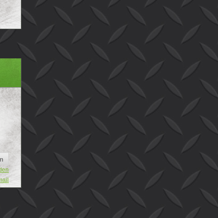
den
mail