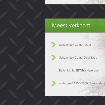
Meest verkocht
Schakelbox Combi- Deal
Schakelbox Combi Deal Extra
Beltenick fia SET Brandwerend
ondergoed 8856-2000 (Broek+shirt)