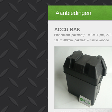
Aanbiedingen
ACCU BAK
Binnenkant (bakmaat): L x B x H (mm) 270
180 x 200mm (bakmaat = ruimte voor de
accu). Buitenkant (Totale afmetingen accu
exclusief deksel): - Zonder handvatten L x 
H (mm) 290x200x210 - Met handvatten L x
x H (mm) 340x200x210. Buitenkant (Totale
afmetingen accubak inclusief deksel): L x 
H (mm) 340x240x280.