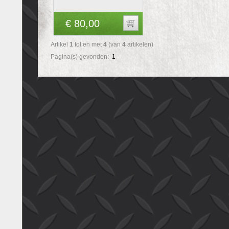
€ 80,00
Artikel
1
tot en met
4
(van
4
artikelen)
Pagina(s) gevonden:
1