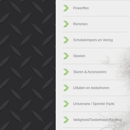
Powerflex
Remmen
Schokdempers en Vering
Stoelen
Sturen & Accessoires
Uitlaten en toebehoren
Universele / Sprinter Parts
Veiligheid/Toebehoren/Kleding