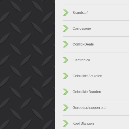
Brandstof
Carrosserie
Combi-Deals
Electronica
Gebruikte Artikelen
Gebruikte Banden
Gereedschappen e.d.
Koel Slangen