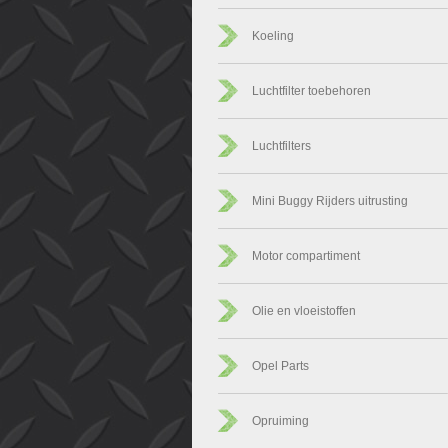
Koeling
Luchtfilter toebehoren
Luchtfilters
Mini Buggy Rijders uitrusting
Motor compartiment
Olie en vloeistoffen
Opel Parts
Opruiming