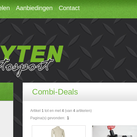
elen
Aanbiedingen
Contact
Combi-Deals
Artikel
1
tot en met
4
(van
4
artikelen)
Pagina(s) gevonden:
1