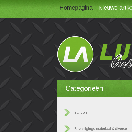
Homepagina
Nieuwe artik
Categorieën
Banden
Bevestigings-materiaal & diverse