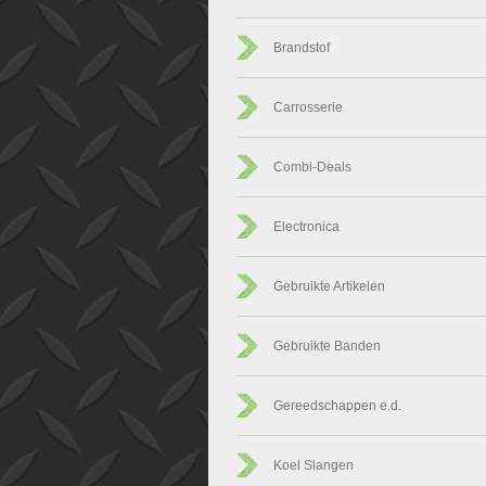
Brandstof
Carrosserie
Combi-Deals
Electronica
Gebruikte Artikelen
Gebruikte Banden
Gereedschappen e.d.
Koel Slangen