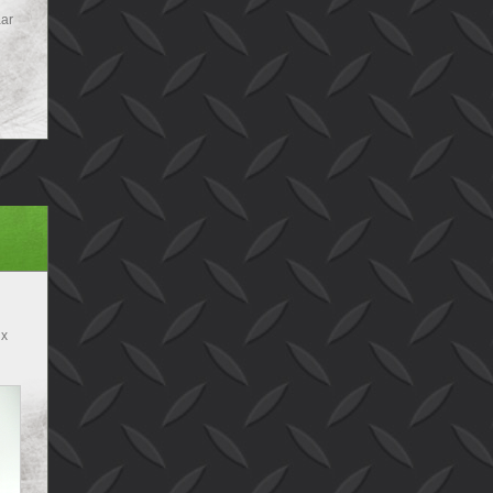
aar
 x
bak
B x
 B
B x