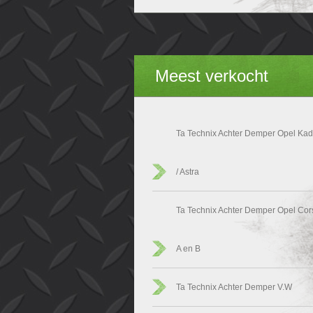
Meest verkocht
Ta Technix Achter Demper Opel Kad
/ Astra
Ta Technix Achter Demper Opel Cor
A en B
Ta Technix Achter Demper V.W