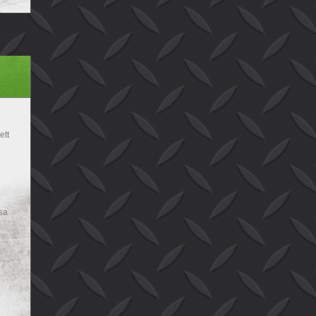
ett
sa