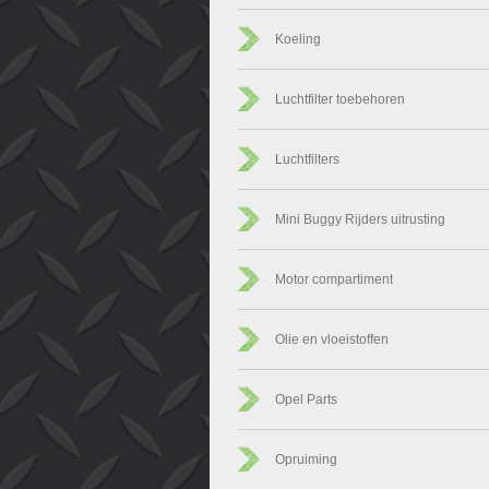
Koeling
Luchtfilter toebehoren
Luchtfilters
Mini Buggy Rijders uitrusting
Motor compartiment
Olie en vloeistoffen
Opel Parts
Opruiming