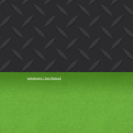
webdesign | Get.Noticed