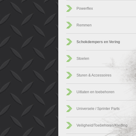
Powerflex
Remmen
Schokdempers en Vering
Stoelen
Sturen & Accessoires
Uitlaten en toebehoren
Universele / Sprinter Parts
Veiligheid/Toebehoren/Kleding