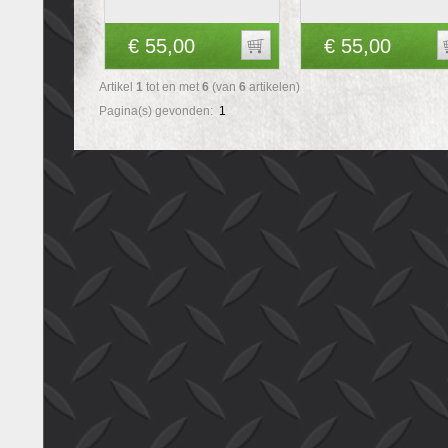
€ 55,00
€ 55,00
Artikel
1
tot en met
6
(van
6
artikelen)
Pagina(s) gevonden:
1