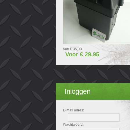
H (mm) 340x240x280.
Van € 35,00
Voor € 29,95
Inloggen
E-mail adres:
Wachtwoord: