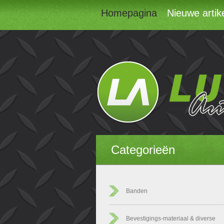
Homepagina
Nieuwe artik
Categorieën
Banden
Bevestigings-materiaal & diverse