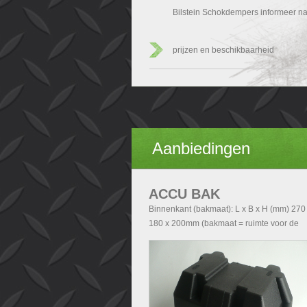
Bilstein Schokdempers informeer n
prijzen en beschikbaarheid
Aanbiedingen
ACCU BAK
Binnenkant (bakmaat): L x B x H (mm) 270
180 x 200mm (bakmaat = ruimte voor de
accu). Buitenkant (Totale afmetingen accu
exclusief deksel): - Zonder handvatten L x 
H (mm) 290x200x210 - Met handvatten L x
x H (mm) 340x200x210. Buitenkant (Totale
afmetingen accubak inclusief deksel): L x 