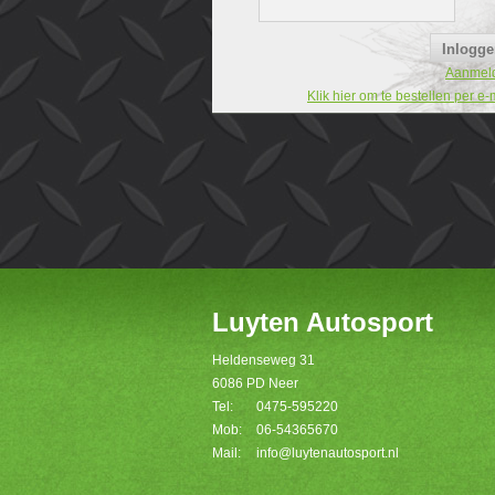
Aanmel
Klik hier om te bestellen per e-
Luyten Autosport
Heldenseweg 31
6086 PD Neer
Tel:
0475-595220
Mob:
06-54365670
Mail:
info@luytenautosport.nl