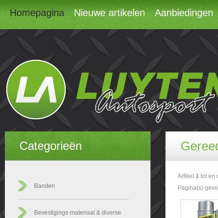
Homepagina
Nieuwe artikelen
Aanbiedingen
Geree
Categorieën
Artikel
1
tot en
Banden
Pagina(s) gev
Bevestigings-materiaal & diverse