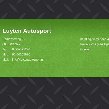
Luyten Autosport
Heldenseweg 31
betaling, verzenden 
6086 PD Neer
Privacy Policy en A
Tel:
0475-595220
Contact
Mob:
06-54365670
Mail:
info@luytenautosport.nl