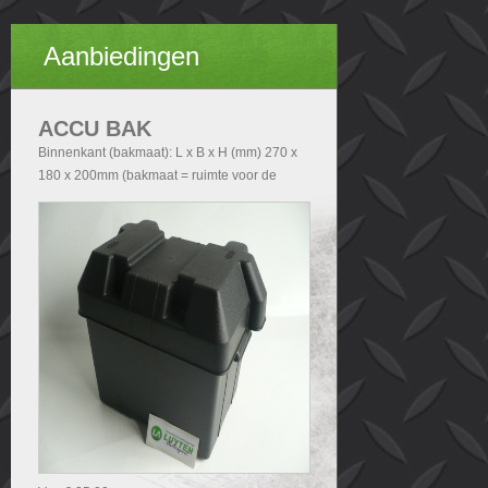
Aanbiedingen
ACCU BAK
Binnenkant (bakmaat): L x B x H (mm) 270 x
180 x 200mm (bakmaat = ruimte voor de
accu). Buitenkant (Totale afmetingen accubak
exclusief deksel): - Zonder handvatten L x B x
H (mm) 290x200x210 - Met handvatten L x B
x H (mm) 340x200x210. Buitenkant (Totale
afmetingen accubak inclusief deksel): L x B x
H (mm) 340x240x280.