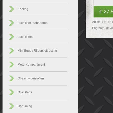
Koeling
€ 27,
Artikel
1
tot en
Luchtfilter toebehoren
Pagina(s) gev
Luchtfilters
Mini Buggy Rijders uitrusting
Motor compartiment
Olie en vloeistoffen
Opel Parts
Opruiming