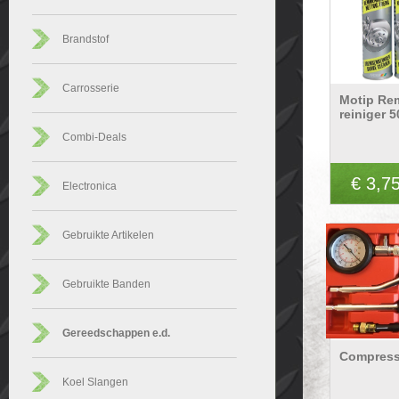
Brandstof
Carrosserie
Motip R
reiniger 
Combi-Deals
€ 3,7
Electronica
Gebruikte Artikelen
Gebruikte Banden
Gereedschappen e.d.
Compress
Koel Slangen