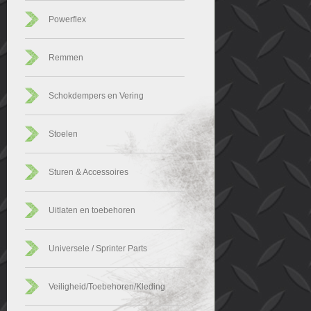
Powerflex
Remmen
Schokdempers en Vering
Stoelen
Sturen & Accessoires
Uitlaten en toebehoren
Universele / Sprinter Parts
Veiligheid/Toebehoren/Kleding