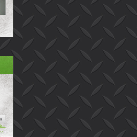
den
mail