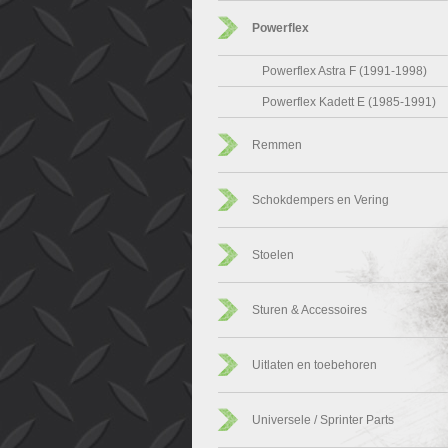
Powerflex
Powerflex Astra F (1991-1998)
Powerflex Kadett E (1985-1991)
Remmen
Schokdempers en Vering
Stoelen
Sturen & Accessoires
Uitlaten en toebehoren
Universele / Sprinter Parts