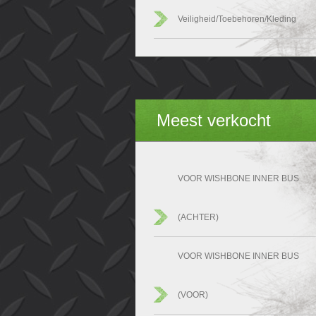
Veiligheid/Toebehoren/Kleding
Meest verkocht
VOOR WISHBONE INNER BUS
(ACHTER)
VOOR WISHBONE INNER BUS
(VOOR)