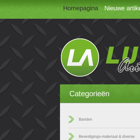
Homepagina
Nieuwe artik
Categorieën
Banden
Bevestigings-materiaal & diverse