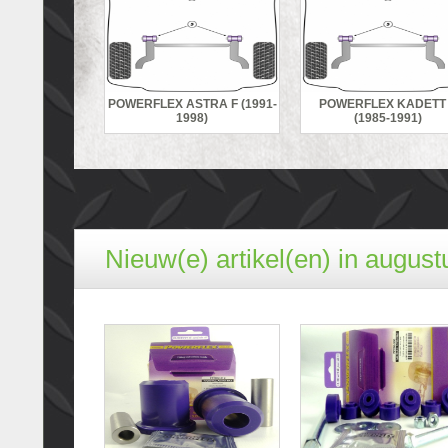
POWERFLEX ASTRA F (1991-
POWERFLEX KADETT
1998)
(1985-1991)
Nieuw(e) artikel(en) in august