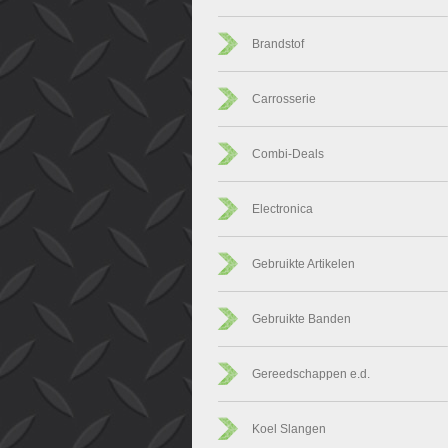
Brandstof
Carrosserie
Combi-Deals
Electronica
Gebruikte Artikelen
Gebruikte Banden
Gereedschappen e.d.
Koel Slangen