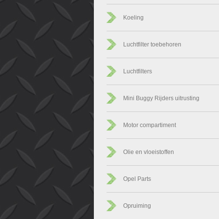
Koeling
Luchtfilter toebehoren
Luchtfilters
Mini Buggy Rijders uitrusting
Motor compartiment
Olie en vloeistoffen
Opel Parts
Opruiming