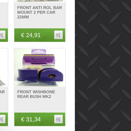
FRONT ANTI ROL BAR
MOUNT 2 PER CAR
22MM
€ 24,91
AR
FRONT WISHBONE
REAR BUSH MK2
€ 31,34