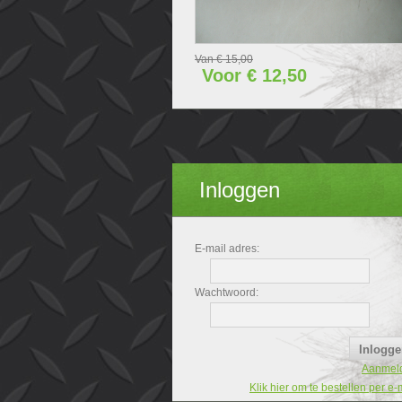
Van € 15,00
Voor € 12,50
Inloggen
E-mail adres:
Wachtwoord:
Aanmel
Klik hier om te bestellen per e-