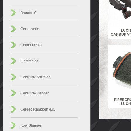
Brandstof
Carrosserie
LUCH
CARBURAT
Combi-Deals
Electronica
Gebruikte Artikelen
Gebruikte Banden
PIPERCRO
LUCH
Gereedschappen e.d.
Koel Slangen