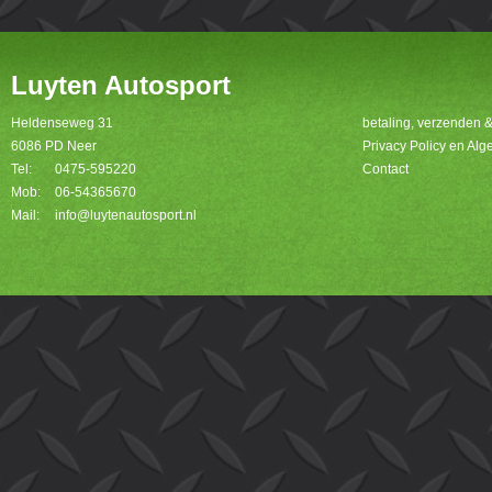
Luyten Autosport
Heldenseweg 31
betaling, verzenden 
6086 PD Neer
Privacy Policy en A
Tel:
0475-595220
Contact
Mob:
06-54365670
Mail:
info@luytenautosport.nl