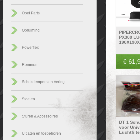
Opel Parts
Opruiming
PIPERCR
PX300 LU
190X190X
Powerflex
€ 61,
Remmen
Schokdempers en Vering
Stoelen
Sturen & Accessoires
DT 1 Sch
voor Univ
Luchtfilte
Uitlaten en toebehoren