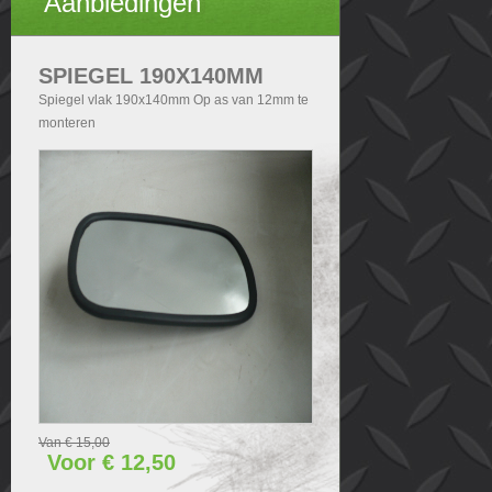
Aanbiedingen
SPIEGEL 190X140MM
Spiegel vlak 190x140mm Op as van 12mm te
monteren
Van € 15,00
Voor € 12,50