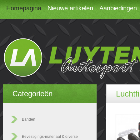
Homepagina
Nieuwe artikelen
Aanbiedingen
Luchtfi
Categorieën
Banden
Bevestigings-materiaal & diverse