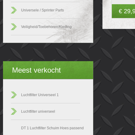
€ 29,
Universele / Sprinter Parts
Veiligheid/Toebehoren/Kleding
Meest verkocht
Luchtfilter Universeel 1
Luchtfilter universeel
DT 1 Luchtfilter Schuim Hoes passend