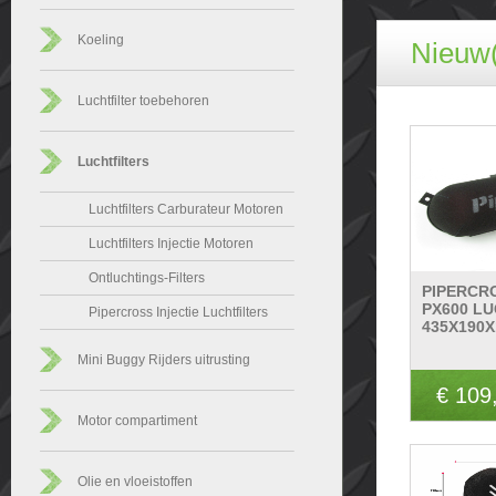
Koeling
Nieuw(
Luchtfilter toebehoren
Luchtfilters
Luchtfilters Carburateur Motoren
Luchtfilters Injectie Motoren
Ontluchtings-Filters
PIPERCR
PX600 LU
Pipercross Injectie Luchtfilters
435X190X
Mini Buggy Rijders uitrusting
€ 109
Motor compartiment
Olie en vloeistoffen