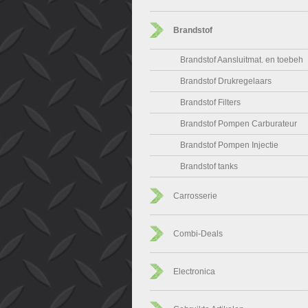
Brandstof
Brandstof Aansluitmat. en toebeh
Brandstof Drukregelaars
Brandstof Filters
Brandstof Pompen Carburateur
Brandstof Pompen Injectie
Brandstof tanks
Carrosserie
Combi-Deals
Electronica