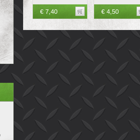
€ 7,40
€ 4,50
m