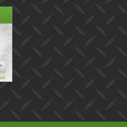
den
mail