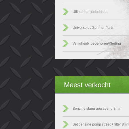
Uitlaten en toebehoren
Universele / Sprinter Parts
Veiligheid/Toebehoren/Kleding
Meest verkocht
Benzine slang gewapend 8mm
Set benzine pomp street + filter 8m