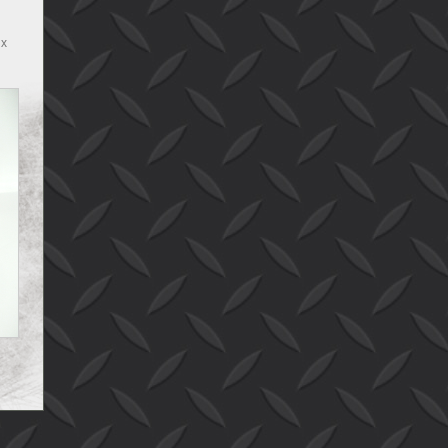
 x
bak
B x
 B
B x