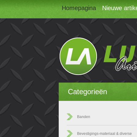
Homepagina
Nieuwe artik
Categorieën
Banden
Bevestigings-materiaal & diverse