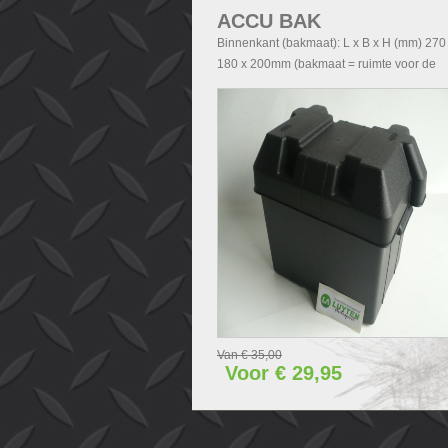
ACCU BAK
Binnenkant (bakmaat): L x B x H (mm) 270
180 x 200mm (bakmaat = ruimte voor de
accu). Buitenkant (Totale afmetingen accu
exclusief deksel): - Zonder handvatten L x 
H (mm) 290x200x210 - Met handvatten L x
x H (mm) 340x200x210. Buitenkant (Totale
afmetingen accubak inclusief deksel): L x 
H (mm) 340x240x280.
Van € 35,00
Voor € 29,95