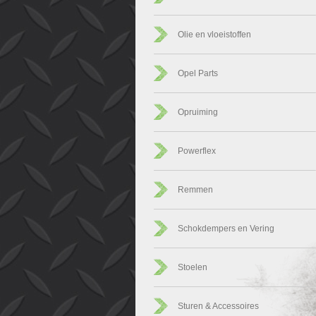
Olie en vloeistoffen
Opel Parts
Opruiming
Powerflex
Remmen
Schokdempers en Vering
Stoelen
Sturen & Accessoires