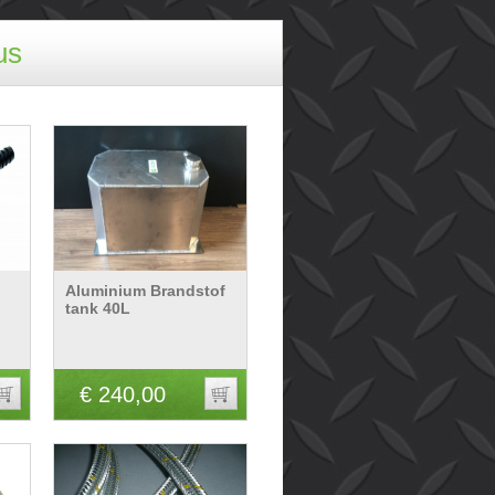
us
Aluminium Brandstof
tank 40L
€ 240,00