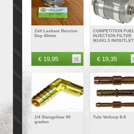
Zelf Lasbare Benzine
COMPETITION FUE
Dop 60mm
INJECTION FILTER
M14X1.5 IN/OUTLET
€ 19,95
€ 19,35
1/4 Slangpilaar 90
Tule Verloop 8-8
graden