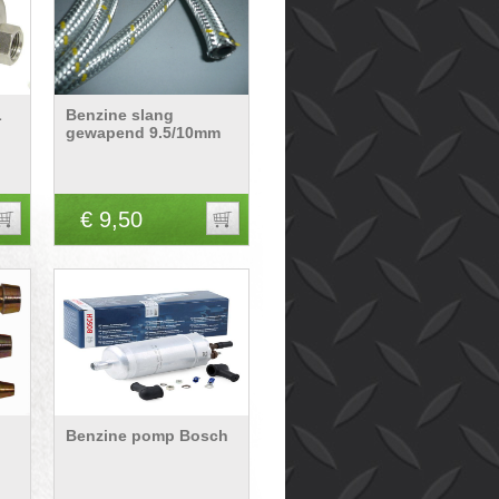
L
Benzine slang
gewapend 9.5/10mm
€ 9,50
Benzine pomp Bosch