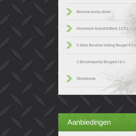
Benzine pomp street
Aluminium brandstoftank 12.5 L
5 stuks Benzine leiding Beugel 9.5
2 Benzinepomp Beugels t.b.v.
Streetpomp
Aanbiedingen