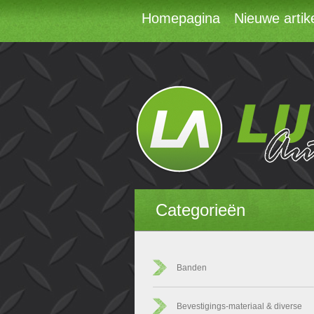
Homepagina
Nieuwe artik
Categorieën
Banden
Bevestigings-materiaal & diverse