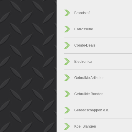
Brandstof
Carrosserie
Combi-Deals
Electronica
Gebruikte Artikelen
Gebruikte Banden
Gereedschappen e.d.
Koel Slangen