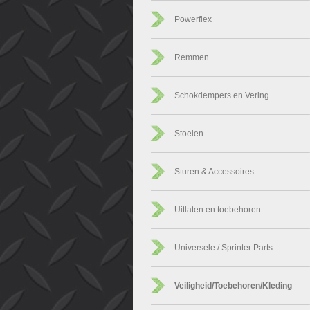
Powerflex
Remmen
Schokdempers en Vering
Stoelen
Sturen & Accessoires
Uitlaten en toebehoren
Universele / Sprinter Parts
Veiligheid/Toebehoren/Kleding