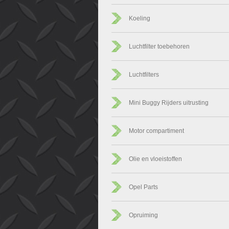
Koeling
Luchtfilter toebehoren
Luchtfilters
Mini Buggy Rijders uitrusting
Motor compartiment
Olie en vloeistoffen
Opel Parts
Opruiming