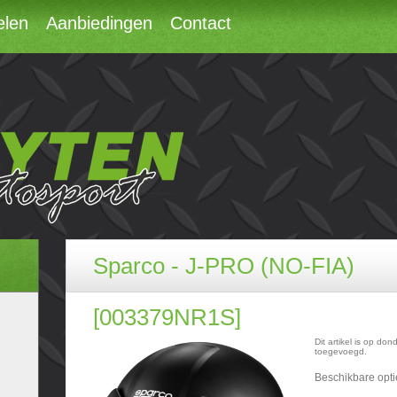
elen
Aanbiedingen
Contact
Sparco - J-PRO (NO-FIA)
[003379NR1S]
Dit artikel is op d
toegevoegd.
Beschikbare opti