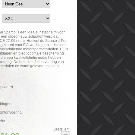
n Sparco is een ideale instaphelm voor
t een gloednieuw schaalontwerp dat
ECE 22-06 norm. Hoewel de Sparco J-Pro
dgekeurd voor FIA-wedstrijden, is het een
verschillende motorsportactiviteiten. Hij is
cuitdagen en biedt optimale bescherming
die een kwaliteitshelm nodig hebben
euring. De helm heeft een voering van
terialen en wordt geleverd met een
gekeurd
itdagen
mfortvoering.
zier
Bestellen: