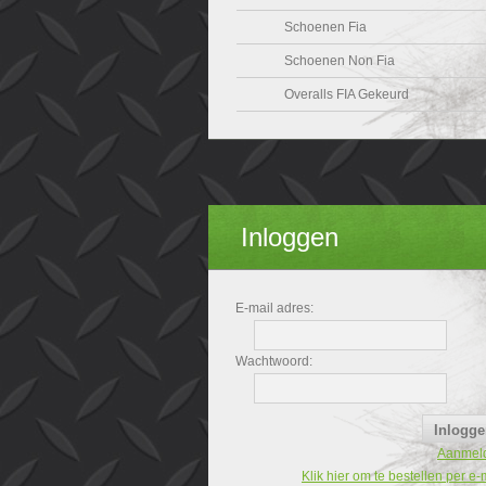
Schoenen Fia
Schoenen Non Fia
Overalls FIA Gekeurd
Inloggen
E-mail adres:
Wachtwoord:
Aanmel
Klik hier om te bestellen per e-