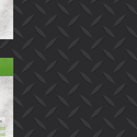
den
mail