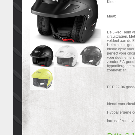
Kleur:
Maat:
De J-Pro Helm va
circuitdagen. Me
voldoet aan de 
Helm niet is goe
ideale optie voor 
perfect voor cir
voor deelnemers 
zonder FIA-goedk
hypoallergene ma
zonnevizier.
ECE 22-06 goed
Ideaal voor circu
Hypoallergene co
Inclusief zonnevi