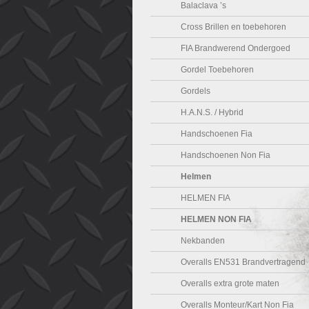
Balaclava ’s
Cross Brillen en toebehoren
FIA Brandwerend Ondergoed
Gordel Toebehoren
Gordels
H.A.N.S. / Hybrid
Handschoenen Fia
Handschoenen Non Fia
Helmen
HELMEN FIA
HELMEN NON FIA
Nekbanden
Overalls EN531 Brandvertragend
Overalls extra grote maten
Overalls Monteur/Kart Non Fia