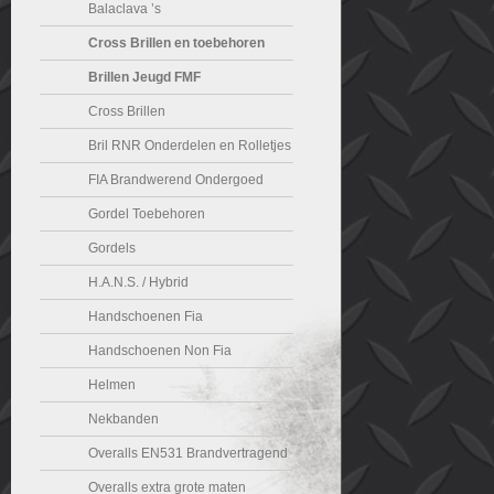
Balaclava ’s
Cross Brillen en toebehoren
Brillen Jeugd FMF
Cross Brillen
Bril RNR Onderdelen en Rolletjes
FIA Brandwerend Ondergoed
Gordel Toebehoren
Gordels
H.A.N.S. / Hybrid
Handschoenen Fia
Handschoenen Non Fia
Helmen
Nekbanden
Overalls EN531 Brandvertragend
Overalls extra grote maten