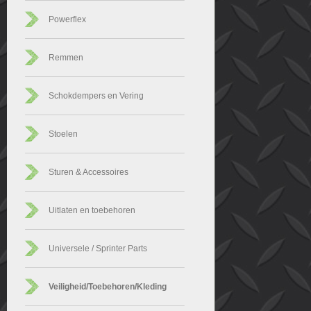
Powerflex
Remmen
Schokdempers en Vering
Stoelen
Sturen & Accessoires
Uitlaten en toebehoren
Universele / Sprinter Parts
Veiligheid/Toebehoren/Kleding