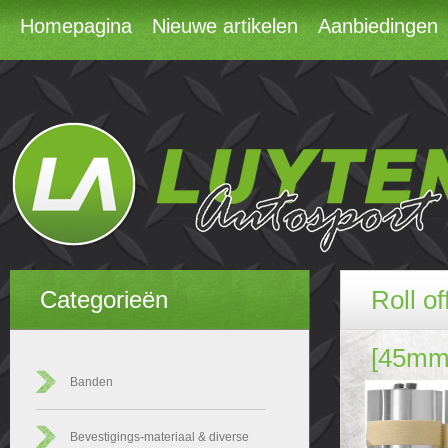
Homepagina
Nieuwe artikelen
Aanbiedingen
Roll o
Categorieën
[45mm
Banden
Bevestigings-materiaal & diverse