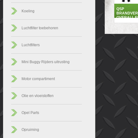
QSP
Koeling
BRANDVER
OVERALL E
Luchtfilter toebehoren
Luchtfilters
Mini Buggy Rijders uitrusting
Motor compartiment
Olie en vloeistoffen
Opel Parts
Opruiming