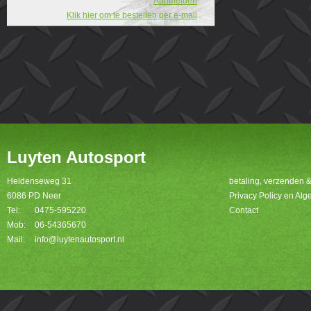
Aanmelden
Klik hier om te bestellen per e-mail
Luyten Autosport
Heldenseweg 31
betaling, verzenden 
6086 PD Neer
Privacy Policy en A
Tel:
0475-595220
Contact
Mob:
06-54365670
Mail:
info@luytenautosport.nl