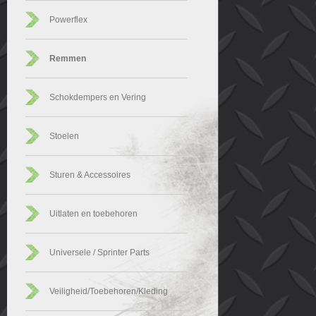
Powerflex
Remmen
Schokdempers en Vering
Stoelen
Sturen & Accessoires
Uitlaten en toebehoren
Universele / Sprinter Parts
Veiligheid/Toebehoren/Kleding