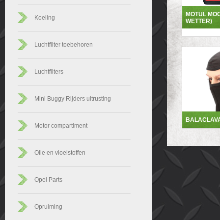
MOTUL MOC
Koeling
WETTER)
Luchtfilter toebehoren
Luchtfilters
Mini Buggy Rijders uitrusting
BALACLAV
Motor compartiment
Olie en vloeistoffen
Opel Parts
Opruiming