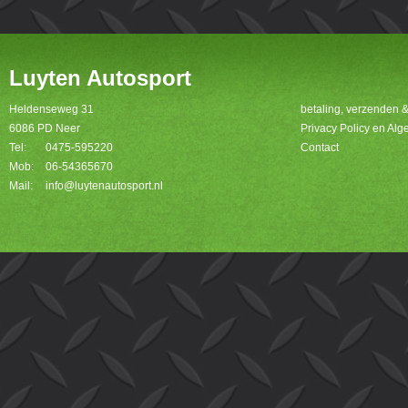
Luyten Autosport
Heldenseweg 31
betaling, verzenden 
6086 PD Neer
Privacy Policy en A
Tel:
0475-595220
Contact
Mob:
06-54365670
Mail:
info@luytenautosport.nl