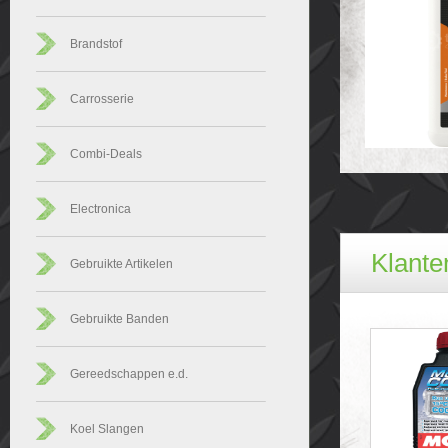
Brandstof
Carrosserie
Combi-Deals
Electronica
Klanten
Gebruikte Artikelen
Gebruikte Banden
Gereedschappen e.d.
Koel Slangen