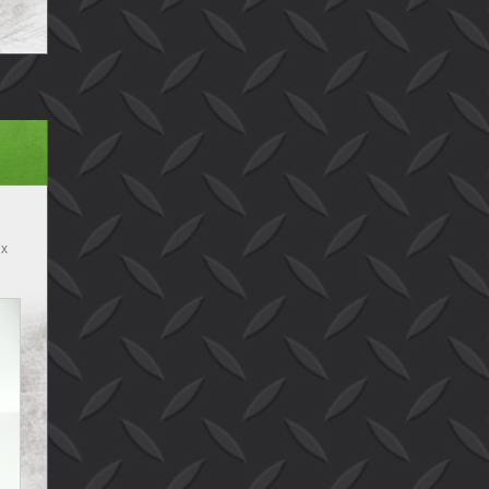
 x
bak
B x
 B
B x