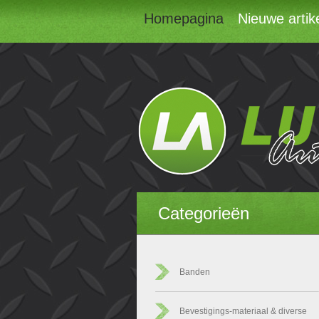
Homepagina
Nieuwe artik
Categorieën
Banden
Bevestigings-materiaal & diverse