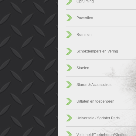
Opruiming
Powerflex
Remmen
Schokdempers en Vering
Stoelen
Sturen & Accessoires
Uitlaten en toebehoren
Universele / Sprinter Parts
Veiligheid/Toebehoren/Kleding