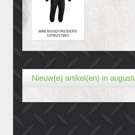
MINI BUGGY/RIJDERS
UITRUSTING
Nieuw(e) artikel(en) in august