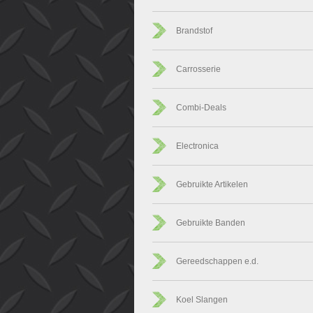
Brandstof
Carrosserie
Combi-Deals
Electronica
Gebruikte Artikelen
Gebruikte Banden
Gereedschappen e.d.
Koel Slangen