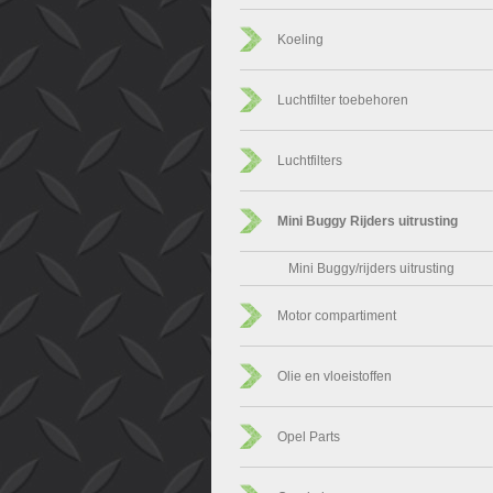
Koeling
Luchtfilter toebehoren
Luchtfilters
Mini Buggy Rijders uitrusting
Mini Buggy/rijders uitrusting
Motor compartiment
Olie en vloeistoffen
Opel Parts