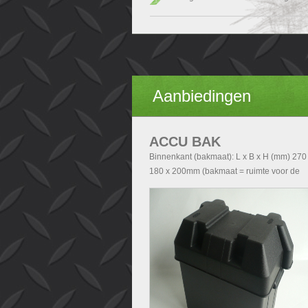
Aanbiedingen
ACCU BAK
Binnenkant (bakmaat): L x B x H (mm) 270
180 x 200mm (bakmaat = ruimte voor de
accu). Buitenkant (Totale afmetingen accu
exclusief deksel): - Zonder handvatten L x 
H (mm) 290x200x210 - Met handvatten L x
x H (mm) 340x200x210. Buitenkant (Totale
afmetingen accubak inclusief deksel): L x 
H (mm) 340x240x280.