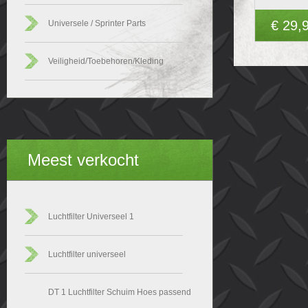
€ 29,
Universele / Sprinter Parts
Veiligheid/Toebehoren/Kleding
Meest verkocht
Luchtfilter Universeel 1
Luchtfilter universeel
DT 1 Luchtfilter Schuim Hoes passend