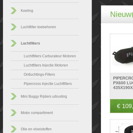
Koeling
Nieuw(
Luchtfilter toebehoren
Luchtfilters
Luchtfilters Carburateur Motoren
Luchtfilters Injectie Motoren
Ontluchtings-Filters
PIPERCR
PX600 LU
Pipercross Injectie Luchtfilters
435X190X
Mini Buggy Rijders uitrusting
€ 109
Motor compartiment
Olie en vloeistoffen