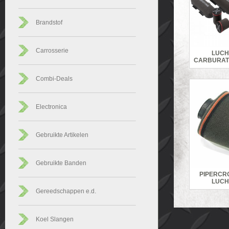
Brandstof
Carrosserie
LUCH
CARBURAT
Combi-Deals
Electronica
Gebruikte Artikelen
Gebruikte Banden
PIPERCRO
LUCH
Gereedschappen e.d.
Koel Slangen