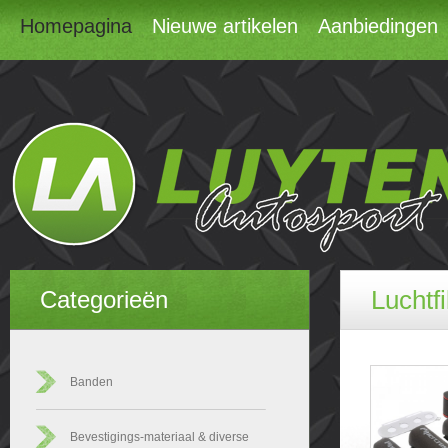
Homepagina
Nieuwe artikelen
Aanbiedingen
Luchtfi
Categorieën
Banden
Bevestigings-materiaal & diverse