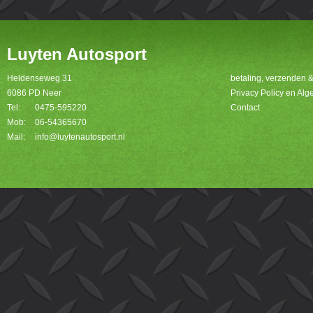
Luyten Autosport
Heldenseweg 31
betaling, verzenden 
6086 PD Neer
Privacy Policy en A
Tel:
0475-595220
Contact
Mob:
06-54365670
Mail:
info@luytenautosport.nl