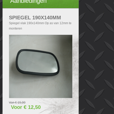
Aanbiedingen
SPIEGEL 190X140MM
Spiegel vlak 190x140mm Op as van 12mm te
monteren
Van € 15,00
Voor € 12,50