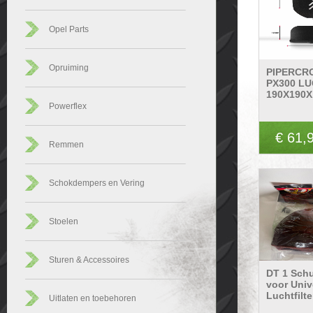
Opel Parts
Opruiming
PIPERCR
PX300 LU
190X190X
Powerflex
€ 61,
Remmen
Schokdempers en Vering
Stoelen
Sturen & Accessoires
DT 1 Sch
voor Univ
Luchtfilte
Uitlaten en toebehoren