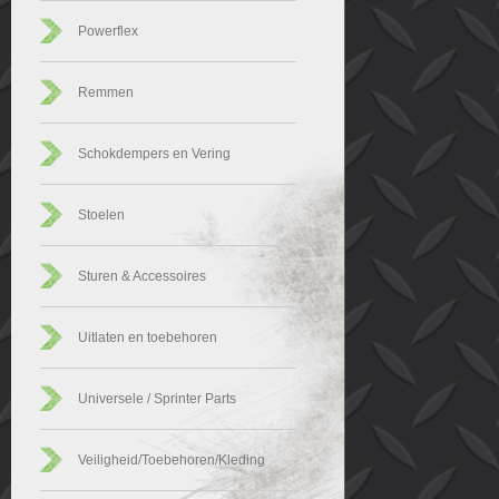
Powerflex
Remmen
Schokdempers en Vering
Stoelen
Sturen & Accessoires
Uitlaten en toebehoren
Universele / Sprinter Parts
Veiligheid/Toebehoren/Kleding