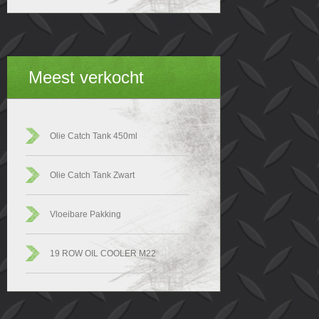
Meest verkocht
Olie Catch Tank 450ml
Olie Catch Tank Zwart
Vloeibare Pakking
19 ROW OIL COOLER M22