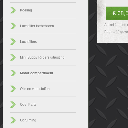
Koeling
€ 68,
Artikel
1
tot en
Luchtfilter toebehoren
Pagina(s) gev
Luchtfilters
Mini Buggy Rijders uitrusting
Motor compartiment
Olie en vloeistoffen
Opel Parts
Opruiming