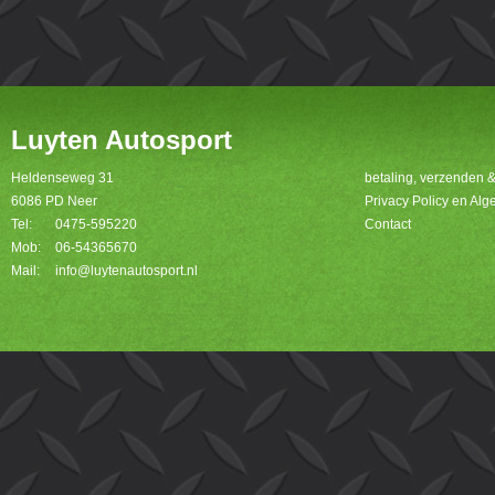
Luyten Autosport
Heldenseweg 31
betaling, verzenden 
6086 PD Neer
Privacy Policy en A
Tel:
0475-595220
Contact
Mob:
06-54365670
Mail:
info@luytenautosport.nl