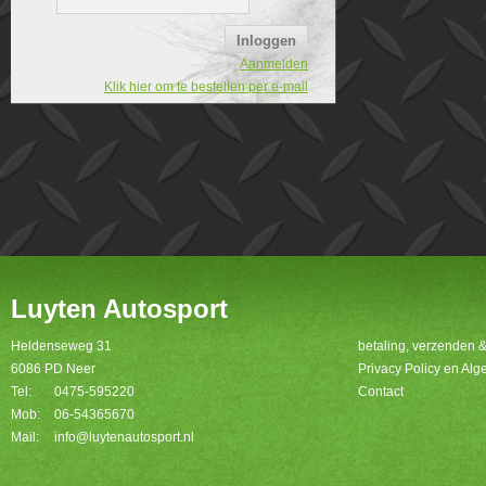
Aanmelden
Klik hier om te bestellen per e-mail
Luyten Autosport
Heldenseweg 31
betaling, verzenden 
6086 PD Neer
Privacy Policy en A
Tel:
0475-595220
Contact
Mob:
06-54365670
Mail:
info@luytenautosport.nl