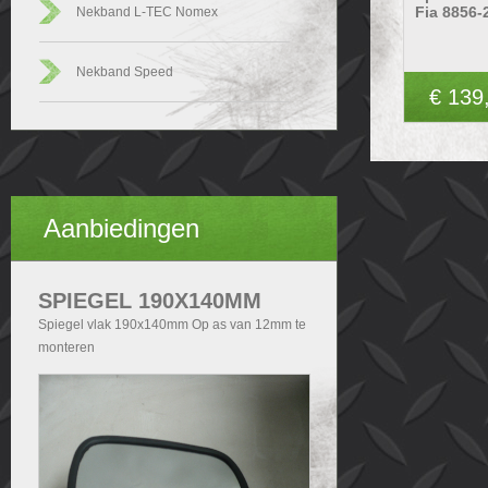
Fia 8856-
Nekband L-TEC Nomex
Nekband Speed
€ 139
Aanbiedingen
SPIEGEL 190X140MM
Spiegel vlak 190x140mm Op as van 12mm te
monteren