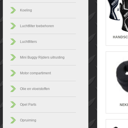
Koeling
Luchtfilter toebehoren
HANDSC
Luchtfilters
Mini Buggy Rijders uitrusting
Motor compartiment
Olie en vloeistoffen
Opel Parts
NEK
Opruiming