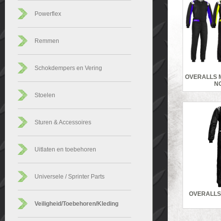
Powerflex
Remmen
Schokdempers en Vering
OVERALLS 
NO
Stoelen
Sturen & Accessoires
Uitlaten en toebehoren
Universele / Sprinter Parts
OVERALLS
Veiligheid/Toebehoren/Kleding