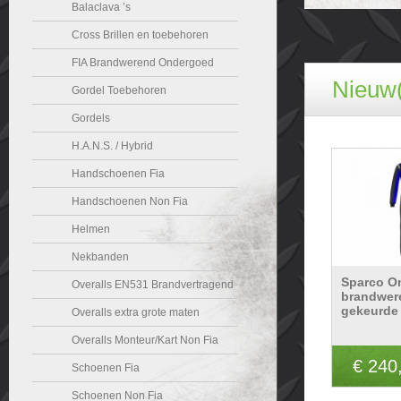
Balaclava ’s
Cross Brillen en toebehoren
FIA Brandwerend Ondergoed
Nieuw(
Gordel Toebehoren
Gordels
H.A.N.S. / Hybrid
Handschoenen Fia
Handschoenen Non Fia
Helmen
Nekbanden
Sparco O
Overalls EN531 Brandvertragend
brandwer
gekeurde 
Overalls extra grote maten
Overalls Monteur/Kart Non Fia
€ 240
Schoenen Fia
Schoenen Non Fia