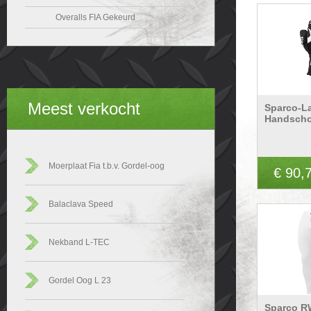
Overalls FIA Gekeurd
Meest verkocht
Sparco-L
Handscho
Moerplaat Fia t.b.v. Gordel-oog
€ 90,
Balaclava Speed
Nekband L-TEC
Gordel Oog L 23
Sparco R