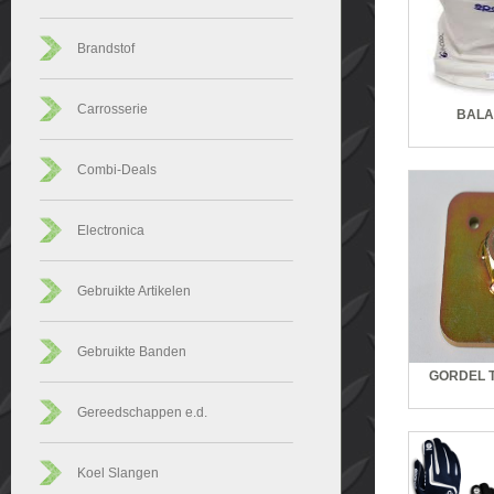
Brandstof
Carrosserie
BALA
Combi-Deals
Electronica
Gebruikte Artikelen
Gebruikte Banden
GORDEL 
Gereedschappen e.d.
Koel Slangen