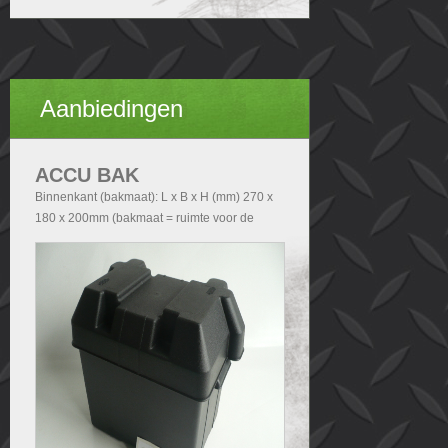
Aanbiedingen
ACCU BAK
Binnenkant (bakmaat): L x B x H (mm) 270 x
180 x 200mm (bakmaat = ruimte voor de
accu). Buitenkant (Totale afmetingen accubak
exclusief deksel): - Zonder handvatten L x B x
H (mm) 290x200x210 - Met handvatten L x B
x H (mm) 340x200x210. Buitenkant (Totale
afmetingen accubak inclusief deksel): L x B x
H (mm) 340x240x280.