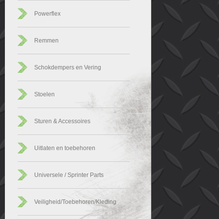
Powerflex
Remmen
Schokdempers en Vering
Stoelen
Sturen & Accessoires
Uitlaten en toebehoren
Universele / Sprinter Parts
Veiligheid/Toebehoren/Kleding