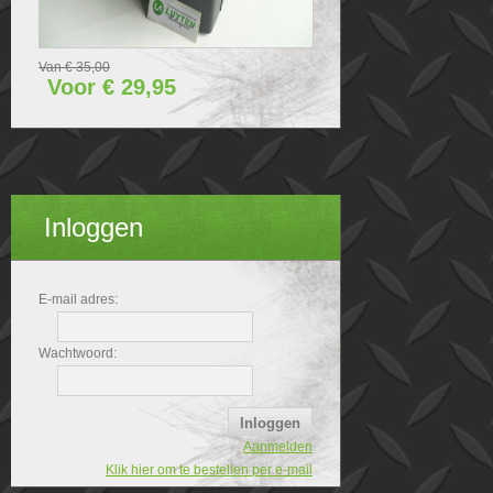
Van € 35,00
Voor € 29,95
Inloggen
E-mail adres:
Wachtwoord:
Aanmelden
Klik hier om te bestellen per e-mail