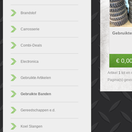
Brandstof
Carrosserie
Gebruikt
Combi-Deals
€ 0,0
Electronica
Artikel
1
tot en
Gebruikte Artikelen
Pagina(s) gev
Gebruikte Banden
Gereedschappen e.d.
Koel Slangen