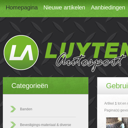
Homepagina
Nieuwe artikelen
Aanbiedingen
Gebrui
Categorieën
Artikel
1
tot en
Banden
Pagina(s) gev
Bevestigings-materiaal & diverse