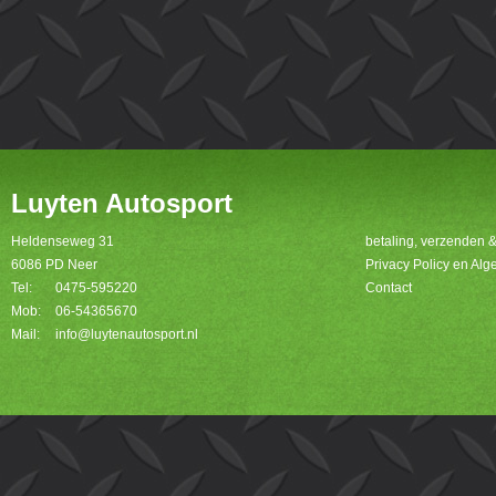
Luyten Autosport
Heldenseweg 31
betaling, verzenden 
6086 PD Neer
Privacy Policy en A
Tel:
0475-595220
Contact
Mob:
06-54365670
Mail:
info@luytenautosport.nl