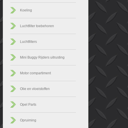
Koeling
Luchtfilter toebehoren
Luchtfilters
Mini Buggy Rijders uitrusting
Motor compartiment
Olie en vloeistoffen
Opel Parts
Opruiming