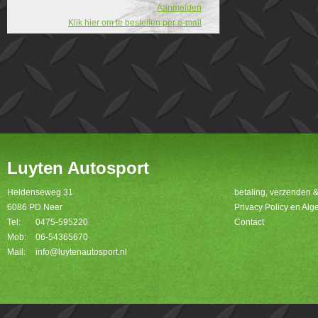
Aanmelden
Klik hier om te bestellen per e-mail
Luyten Autosport
Heldenseweg 31
betaling, verzenden 
6086 PD Neer
Privacy Policy en A
Tel:
0475-595220
Contact
Mob:
06-54365670
Mail:
info@luytenautosport.nl