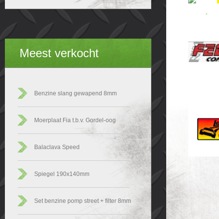
Meest verkocht
Benzine slang gewapend 8mm
Moerplaat Fia t.b.v. Gordel-oog
Balaclava Speed
Spiegel 190x140mm
Set benzine pomp street + filter 8mm