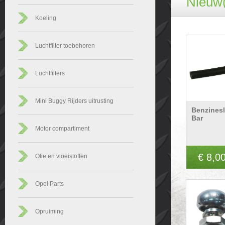
Nieuw(
Koeling
Luchtfilter toebehoren
Luchtfilters
Mini Buggy Rijders uitrusting
Benzines
Bar
Motor compartiment
€ 8,0
Olie en vloeistoffen
Opel Parts
Opruiming