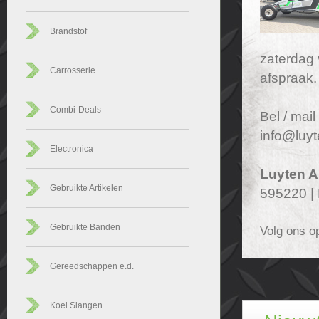
Brandstof
zaterdag 
Carrosserie
afspraak.
Combi-Deals
Bel / mai
info@luyt
Electronica
Luyten A
Gebruikte Artikelen
595220 |
Gebruikte Banden
Volg ons o
Gereedschappen e.d.
Koel Slangen