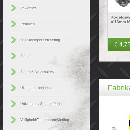
Powerflex
Kogelgew
ø’13mm 
Remmen
Schokdempers en Vering
€ 4,7
Stoelen
Sturen & Accessoires
Fabrik
Uitlaten en toebehoren
Universele / Sprinter Parts
Veiligheid/Toebehoren/Kleding