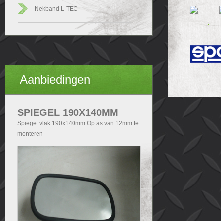
Nekband L-TEC
Aanbiedingen
SPIEGEL 190X140MM
Spiegel vlak 190x140mm Op as van 12mm te
monteren