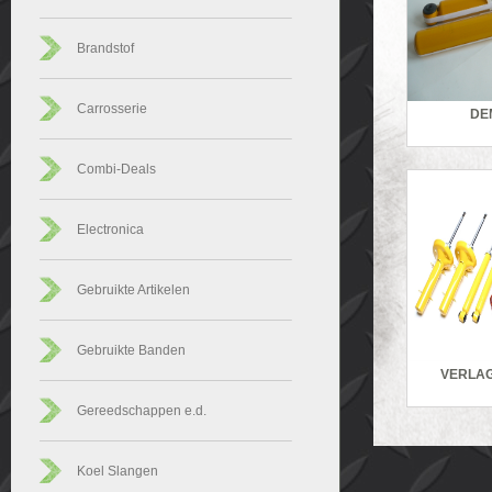
Brandstof
Carrosserie
DE
Combi-Deals
Electronica
Gebruikte Artikelen
Gebruikte Banden
VERLAG
Gereedschappen e.d.
Koel Slangen