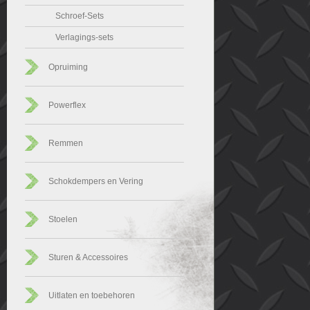
Schroef-Sets
Verlagings-sets
Opruiming
Powerflex
Remmen
Schokdempers en Vering
Stoelen
Sturen & Accessoires
Uitlaten en toebehoren