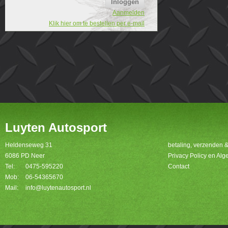
Aanmelden
Klik hier om te bestellen per e-mail
Luyten Autosport
Heldenseweg 31
betaling, verzenden 
6086 PD Neer
Privacy Policy en A
Tel:
0475-595220
Contact
Mob:
06-54365670
Mail:
info@luytenautosport.nl