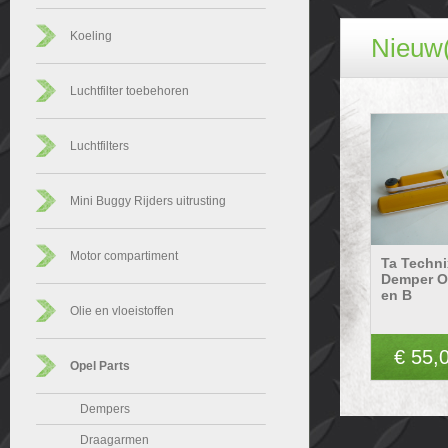
Koeling
Nieuw(
Luchtfilter toebehoren
Luchtfilters
Mini Buggy Rijders uitrusting
Motor compartiment
Ta Techni
Demper O
en B
Olie en vloeistoffen
€ 55,
Opel Parts
Dempers
Draagarmen