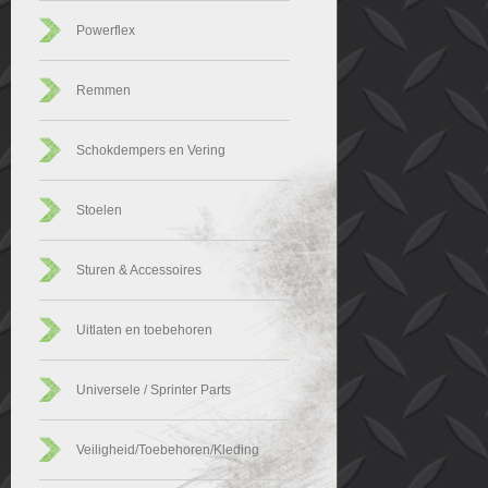
Powerflex
Remmen
Schokdempers en Vering
Stoelen
Sturen & Accessoires
Uitlaten en toebehoren
Universele / Sprinter Parts
Veiligheid/Toebehoren/Kleding