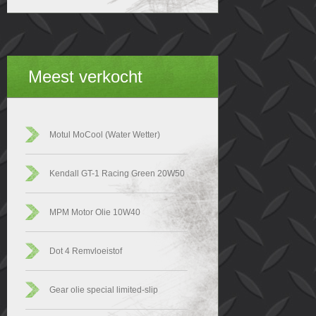
Meest verkocht
Motul MoCool (Water Wetter)
Kendall GT-1 Racing Green 20W50
MPM Motor Olie 10W40
Dot 4 Remvloeistof
Gear olie special limited-slip