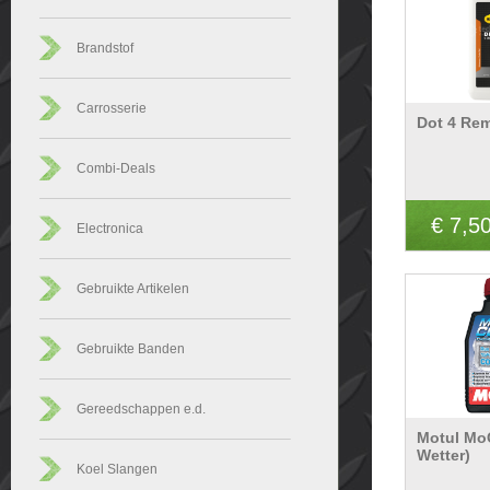
Brandstof
Carrosserie
Dot 4 Rem
Combi-Deals
€ 7,5
Electronica
Gebruikte Artikelen
Gebruikte Banden
Gereedschappen e.d.
Motul Mo
Wetter)
Koel Slangen