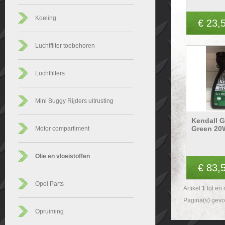
Koeling
€ 23,
Luchtfilter toebehoren
Luchtfilters
Mini Buggy Rijders uitrusting
Kendall G
Green 20
Motor compartiment
Olie en vloeistoffen
€ 83,
Opel Parts
Artikel
1
tot en
Pagina(s) gev
Opruiming