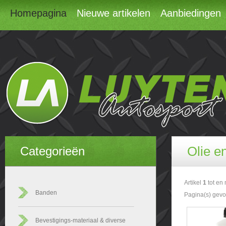
Homepagina
Nieuwe artikelen
Aanbiedingen
Olie en
Categorieën
Artikel
1
tot en
Banden
Pagina(s) gev
Bevestigings-materiaal & diverse