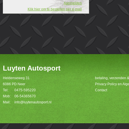
Aanmelden
Klik hier om te bestellen per e-mail
Luyten Autosport
Heldenseweg 31
betaling, verzenden 
6086 PD Neer
Privacy Policy en A
Tel:
0475-595220
Contact
Mob:
06-54365670
Mail:
info@luytenautosport.nl