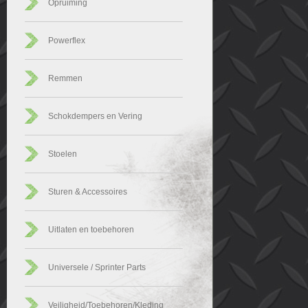
Opruiming
Powerflex
Remmen
Schokdempers en Vering
Stoelen
Sturen & Accessoires
Uitlaten en toebehoren
Universele / Sprinter Parts
Veiligheid/Toebehoren/Kleding