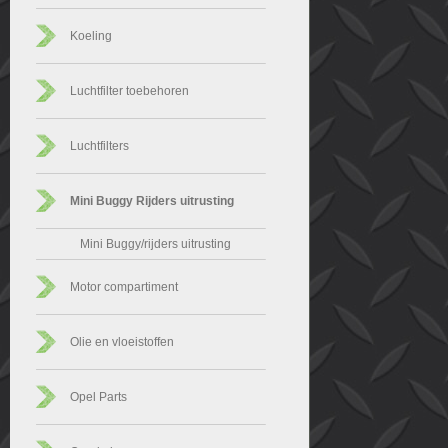
Koeling
Luchtfilter toebehoren
Luchtfilters
Mini Buggy Rijders uitrusting
Mini Buggy/rijders uitrusting
Motor compartiment
Olie en vloeistoffen
Opel Parts