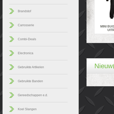
Brandstof
Carrosserie
MINI BU
UIT
Combi-Deals
Electronica
Nieuw(
Gebruikte Artikelen
Gebruikte Banden
Gereedschappen e.d.
Koel Slangen