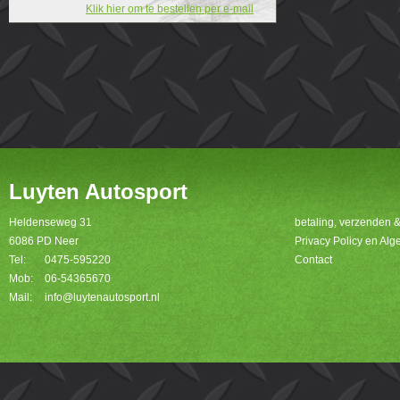
Klik hier om te bestellen per e-mail
Luyten Autosport
Heldenseweg 31
betaling, verzenden 
6086 PD Neer
Privacy Policy en A
Tel:
0475-595220
Contact
Mob:
06-54365670
Mail:
info@luytenautosport.nl