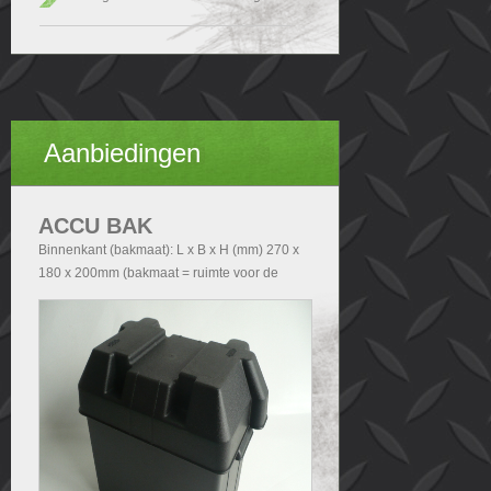
Aanbiedingen
ACCU BAK
Binnenkant (bakmaat): L x B x H (mm) 270 x
180 x 200mm (bakmaat = ruimte voor de
accu). Buitenkant (Totale afmetingen accubak
exclusief deksel): - Zonder handvatten L x B x
H (mm) 290x200x210 - Met handvatten L x B
x H (mm) 340x200x210. Buitenkant (Totale
afmetingen accubak inclusief deksel): L x B x
H (mm) 340x240x280.