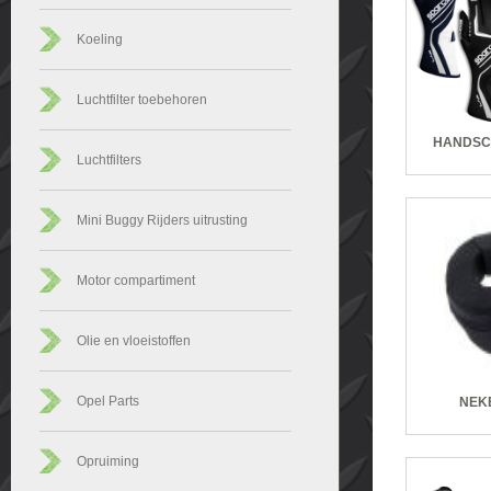
Koeling
Luchtfilter toebehoren
HANDSC
Luchtfilters
Mini Buggy Rijders uitrusting
Motor compartiment
Olie en vloeistoffen
Opel Parts
NEK
Opruiming