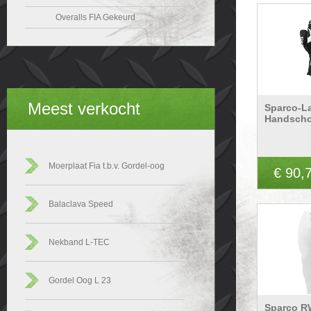
Overalls FIA Gekeurd
Meest verkocht
Sparco-L
Handscho
Moerplaat Fia t.b.v. Gordel-oog
€ 90,
Balaclava Speed
Nekband L-TEC
Gordel Oog L 23
Sparco R