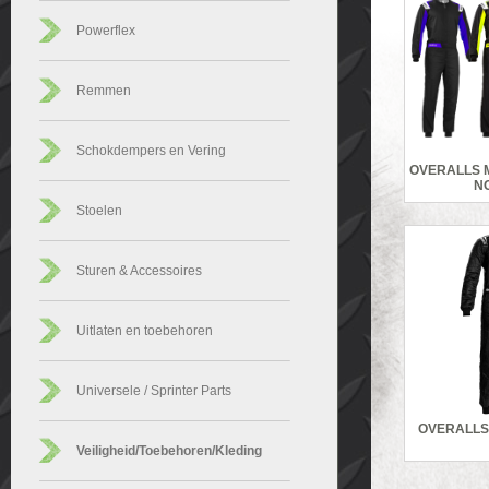
Powerflex
Remmen
Schokdempers en Vering
OVERALLS 
NO
Stoelen
Sturen & Accessoires
Uitlaten en toebehoren
Universele / Sprinter Parts
OVERALLS
Veiligheid/Toebehoren/Kleding