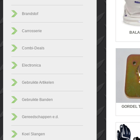
Brandstof
Carrosserie
BALA
Combi-Deals
Electronica
Gebruikte Artikelen
Gebruikte Banden
GORDEL 
Gereedschappen e.d.
Koel Slangen