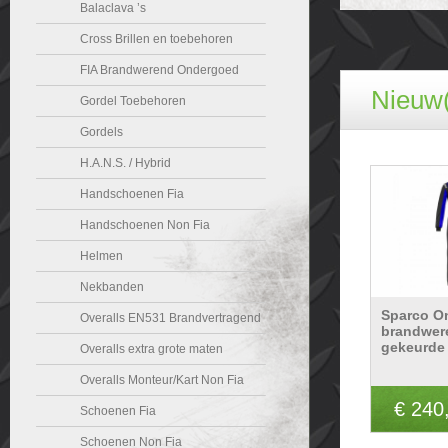
Balaclava ’s
Cross Brillen en toebehoren
FIA Brandwerend Ondergoed
Nieuw(
Gordel Toebehoren
Gordels
H.A.N.S. / Hybrid
Handschoenen Fia
Handschoenen Non Fia
Helmen
Nekbanden
Sparco O
Overalls EN531 Brandvertragend
brandwer
gekeurde 
Overalls extra grote maten
Overalls Monteur/Kart Non Fia
€ 240
Schoenen Fia
Schoenen Non Fia