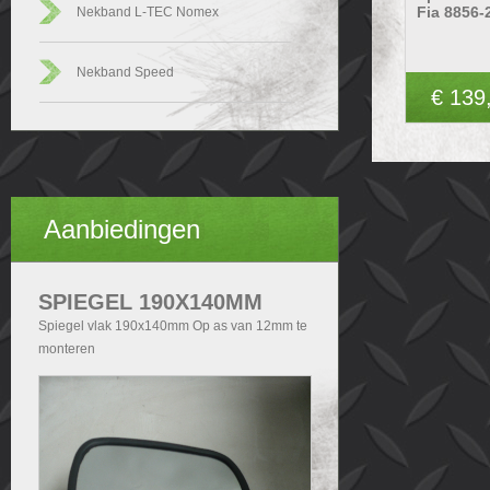
Fia 8856-
Nekband L-TEC Nomex
Nekband Speed
€ 139
Aanbiedingen
SPIEGEL 190X140MM
Spiegel vlak 190x140mm Op as van 12mm te
monteren