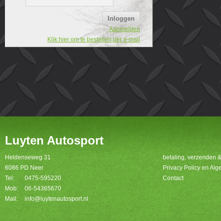
Aanmelden
Klik hier om te bestellen per e-mail
Luyten Autosport
Heldenseweg 31
betaling, verzenden 
6086 PD Neer
Privacy Policy en A
Tel:
0475-595220
Contact
Mob:
06-54365670
Mail:
info@luytenautosport.nl