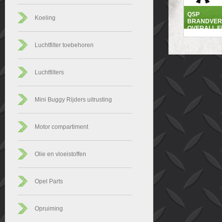
QSP
Koeling
BRANDVER
OVERALL E
Luchtfilter toebehoren
Luchtfilters
Mini Buggy Rijders uitrusting
Motor compartiment
Olie en vloeistoffen
Opel Parts
Opruiming