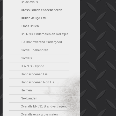
Balaclava ’s
Cross Brillen en toebehoren
Brillen Jeugd FMF
Cross Brillen
Bril RNR Onderdelen en Rolletjes
FIA Brandwerend Ondergoed
Gordel Toebehoren
Gordels
H.A.N.S. / Hybrid
Handschoenen Fia
Handschoenen Non Fia
Helmen
Nekbanden
Overalls EN531 Brandvertragend
Overalls extra grote maten