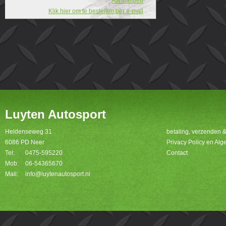
Aanmelden
Klik hier om te bestellen per e-mail
Luyten Autosport
Heldenseweg 31
betaling, verzenden 
6086 PD Neer
Privacy Policy en A
Tel:
0475-595220
Contact
Mob:
06-54365670
Mail:
info@luytenautosport.nl