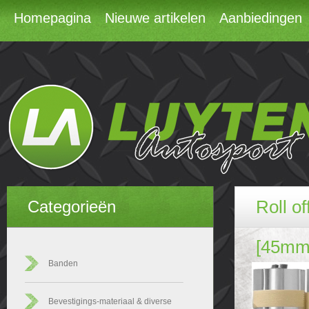
Homepagina
Nieuwe artikelen
Aanbiedingen
Roll o
Categorieën
[45mm
Banden
Bevestigings-materiaal & diverse