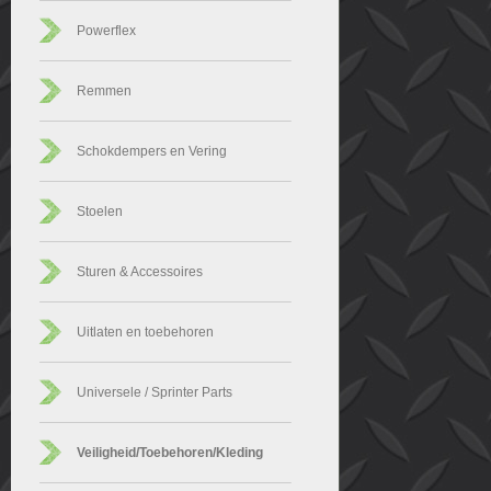
Powerflex
Remmen
Schokdempers en Vering
Stoelen
Sturen & Accessoires
Uitlaten en toebehoren
Universele / Sprinter Parts
Veiligheid/Toebehoren/Kleding