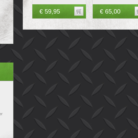
€ 59,95
€ 65,00
er