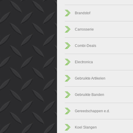
Brandstof
Carrosserie
Combi-Deals
Electronica
Gebruikte Artikelen
Gebruikte Banden
Gereedschappen e.d.
Koel Slangen