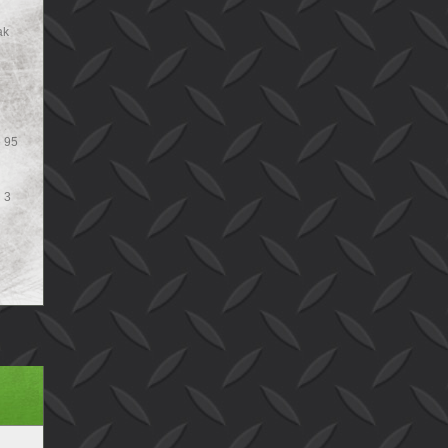
ak
e 95
 3