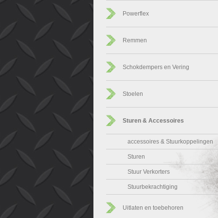
Powerflex
Remmen
Schokdempers en Vering
Stoelen
Sturen & Accessoires
accessoires & Stuurkoppelingen
Sturen
Stuur Verkorters
Stuurbekrachtiging
Uitlaten en toebehoren