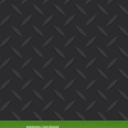
webdesign | Get.Noticed