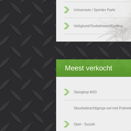
Universele / Sprinter Parts
Veiligheid/Toebehoren/Kleding
Meest verkocht
Stangkop M20
Stuurbekrachtigings-set met Potmet
Opel - Suzuki