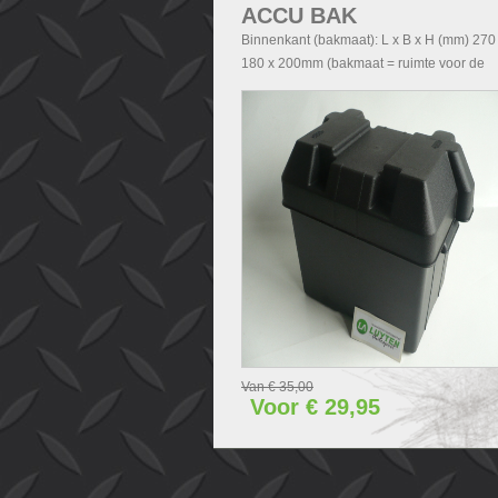
ACCU BAK
Binnenkant (bakmaat): L x B x H (mm) 270
180 x 200mm (bakmaat = ruimte voor de
accu). Buitenkant (Totale afmetingen accu
exclusief deksel): - Zonder handvatten L x 
H (mm) 290x200x210 - Met handvatten L x
x H (mm) 340x200x210. Buitenkant (Totale
afmetingen accubak inclusief deksel): L x 
H (mm) 340x240x280.
Van € 35,00
Voor € 29,95