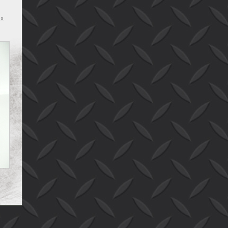
 x
bak
B x
 B
B x