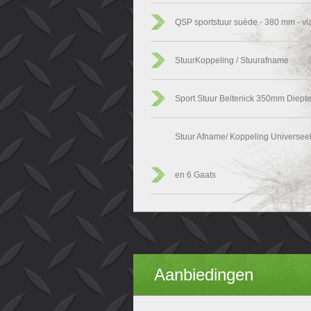
QSP sportstuur suède - 380 mm - vl
StuurKoppeling / Stuurafname
Sport Stuur Beltenick 350mm Diept
Stuur Afname/ Koppeling Universeel
en 6 Gaats
Aanbiedingen