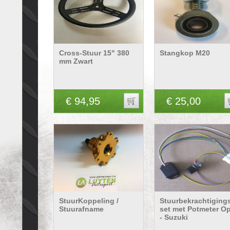
Cross-Stuur 15" 380
Stangkop M20
mm Zwart
€ 94,95
€ 25,00
StuurKoppeling /
Stuurbekrachtiging
Stuurafname
set met Potmeter Op
- Suzuki