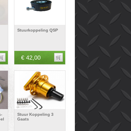
Stuurkoppeling QSP
€ 42,00
s-
Stuur Koppeling 3
el
Gaats