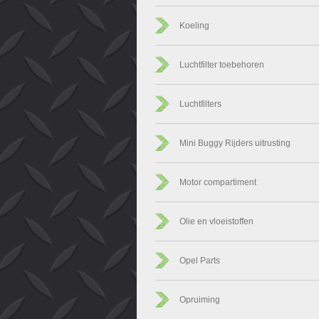
Koeling
Luchtfilter toebehoren
Luchtfilters
Mini Buggy Rijders uitrusting
Motor compartiment
Olie en vloeistoffen
Opel Parts
Opruiming