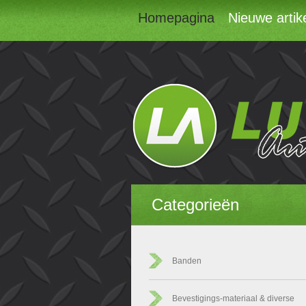
Homepagina
Nieuwe artik
Categorieën
Banden
Bevestigings-materiaal & diverse