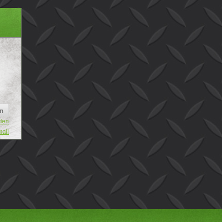
den
mail