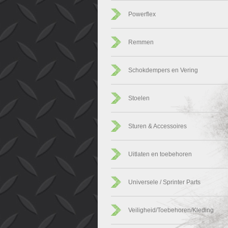
Powerflex
Remmen
Schokdempers en Vering
Stoelen
Sturen & Accessoires
Uitlaten en toebehoren
Universele / Sprinter Parts
Veiligheid/Toebehoren/Kleding