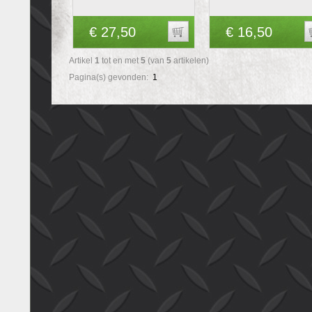
€ 27,50
€ 16,50
Artikel
1
tot en met
5
(van
5
artikelen)
Pagina(s) gevonden:
1