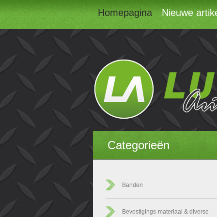
Homepagina
Nieuwe artik
Categorieën
Banden
Bevestigings-materiaal & diverse