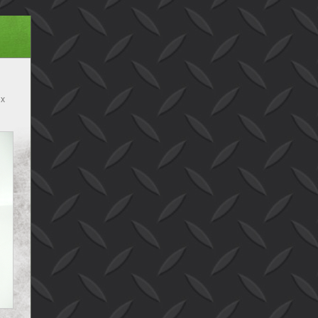
 x
bak
B x
 B
B x