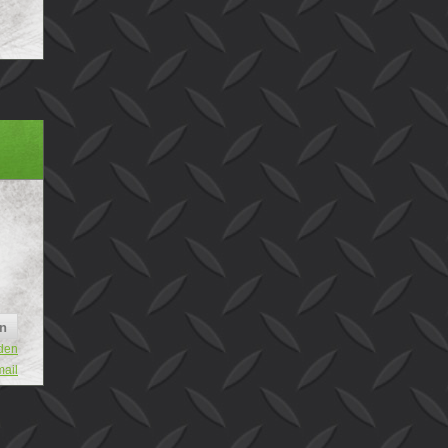
den
mail