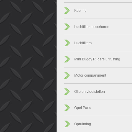
Koeling
Luchtfilter toebehoren
Luchtfilters
Mini Buggy Rijders uitrusting
Motor compartiment
Olie en vloeistoffen
Opel Parts
Opruiming