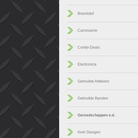
Brandstof
Carrosserie
Combi-Deals
Electronica
Gebruikte Artikelen
Gebruikte Banden
Gereedschappen e.d.
Koel Slangen