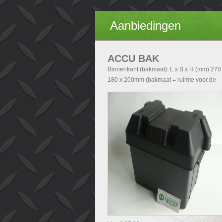
Aanbiedingen
ACCU BAK
Binnenkant (bakmaat): L x B x H (mm) 270
180 x 200mm (bakmaat = ruimte voor de
accu). Buitenkant (Totale afmetingen accu
exclusief deksel): - Zonder handvatten L x 
H (mm) 290x200x210 - Met handvatten L x
x H (mm) 340x200x210. Buitenkant (Totale
afmetingen accubak inclusief deksel): L x 
H (mm) 340x240x280.