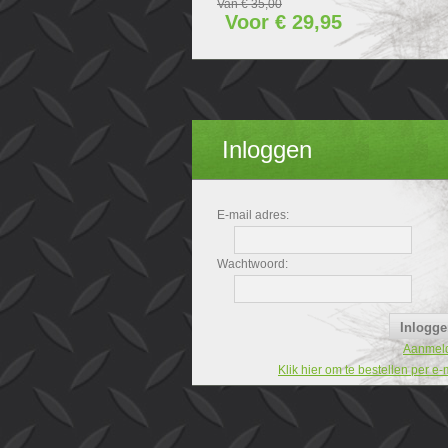
Van € 35,00
Voor € 29,95
Inloggen
E-mail adres:
Wachtwoord:
Aanmel
Klik hier om te bestellen per e-