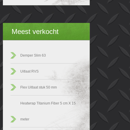
Meest verkocht
Demper Slim 63
Uitlaat RVS
Flex Uitlaat stuk 50 mm
Heatwrap Titanium Fiber 5 cm X 15
meter