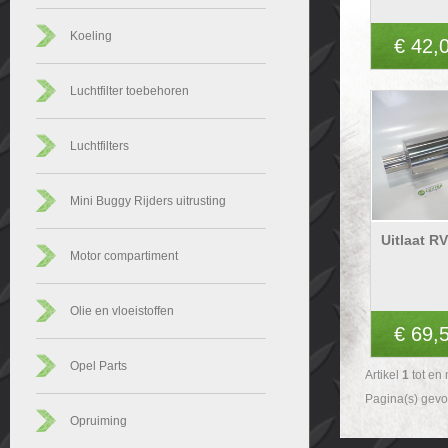
Koeling
€ 42,
Luchtfilter toebehoren
Luchtfilters
Mini Buggy Rijders uitrusting
Uitlaat R
Motor compartiment
Olie en vloeistoffen
€ 69,
Opel Parts
Artikel
1
tot en
Pagina(s) gev
Opruiming