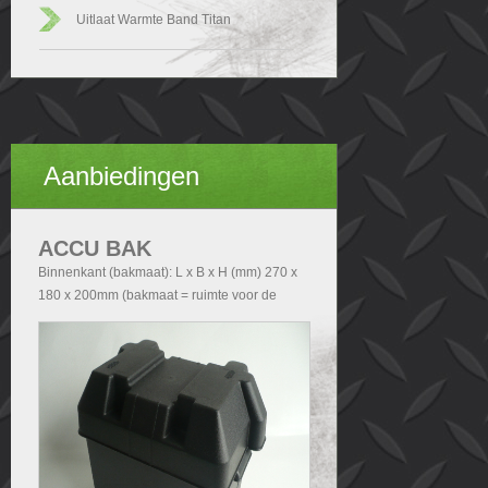
Uitlaat Warmte Band Titan
Aanbiedingen
ACCU BAK
Binnenkant (bakmaat): L x B x H (mm) 270 x
180 x 200mm (bakmaat = ruimte voor de
accu). Buitenkant (Totale afmetingen accubak
exclusief deksel): - Zonder handvatten L x B x
H (mm) 290x200x210 - Met handvatten L x B
x H (mm) 340x200x210. Buitenkant (Totale
afmetingen accubak inclusief deksel): L x B x
H (mm) 340x240x280.