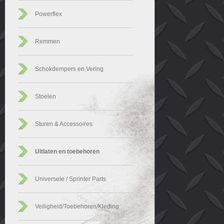
Powerflex
Remmen
Schokdempers en Vering
Stoelen
Sturen & Accessoires
Uitlaten en toebehoren
Universele / Sprinter Parts
Veiligheid/Toebehoren/Kleding