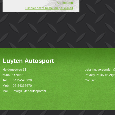
Aanmelden
Klik hier om te bestellen per e-mail
Luyten Autosport
Heldenseweg 31
betaling, verzenden 
6086 PD Neer
Privacy Policy en A
Tel:
0475-595220
Contact
Mob:
06-54365670
Mail:
info@luytenautosport.nl