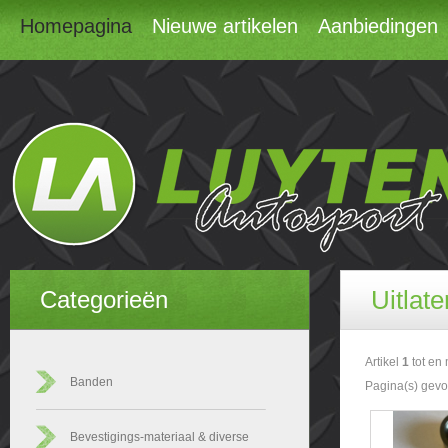
Homepagina
Nieuwe artikelen
Aanbiedingen
Uitlat
Categorieën
Artikel
1
tot en
Banden
Pagina(s) gev
Bevestigings-materiaal & diverse