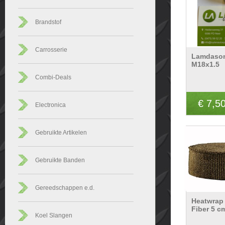
Brandstof
Carrosserie
Lamdaso
M18x1.5
Combi-Deals
€ 7,5
Electronica
Gebruikte Artikelen
Gebruikte Banden
Gereedschappen e.d.
Heatwrap
Fiber 5 c
Koel Slangen