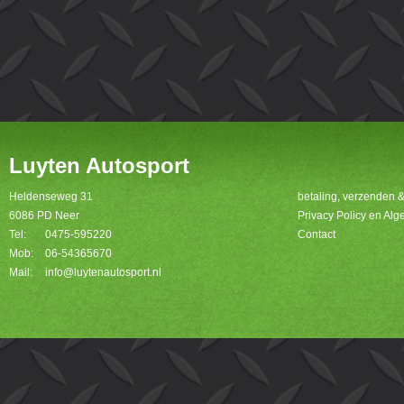
Luyten Autosport
Heldenseweg 31
betaling, verzenden 
6086 PD Neer
Privacy Policy en A
Tel:
0475-595220
Contact
Mob:
06-54365670
Mail:
info@luytenautosport.nl