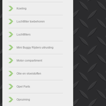
Koeling
Luchtfilter toebehoren
Luchtfilters
Mini Buggy Rijders uitrusting
Motor compartiment
Olie en vloeistoffen
Opel Parts
Opruiming