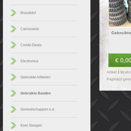
Brandstof
Carrosserie
Gebruikt
Combi-Deals
€ 0,0
Electronica
Artikel
1
tot en
Gebruikte Artikelen
Pagina(s) gev
Gebruikte Banden
Gereedschappen e.d.
Koel Slangen