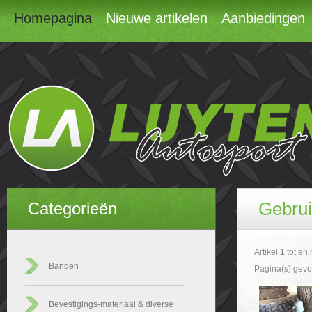
Homepagina
Nieuwe artikelen
Aanbiedingen
Gebrui
Categorieën
Artikel
1
tot en
Banden
Pagina(s) gev
Bevestigings-materiaal & diverse