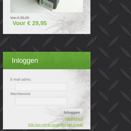
Van € 35,00
Voor € 29,95
Inloggen
E-mail adres:
Wachtwoord:
Aanmelden
Klik hier om te bestellen per e-mail