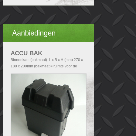
Aanbiedingen
ACCU BAK
Binnenkant (bakmaat): L x B x H (mm) 270 x
180 x 200mm (bakmaat = ruimte voor de
accu). Buitenkant (Totale afmetingen accubak
exclusief deksel): - Zonder handvatten L x B x
H (mm) 290x200x210 - Met handvatten L x B
x H (mm) 340x200x210. Buitenkant (Totale
afmetingen accubak inclusief deksel): L x B x
H (mm) 340x240x280.