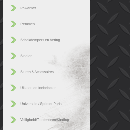
Powerflex
Remmen
Schokdempers en Vering
Stoelen
Sturen & Accessoires
Uitlaten en toebehoren
Universele / Sprinter Parts
Veiligheid/Toebehoren/Kleding