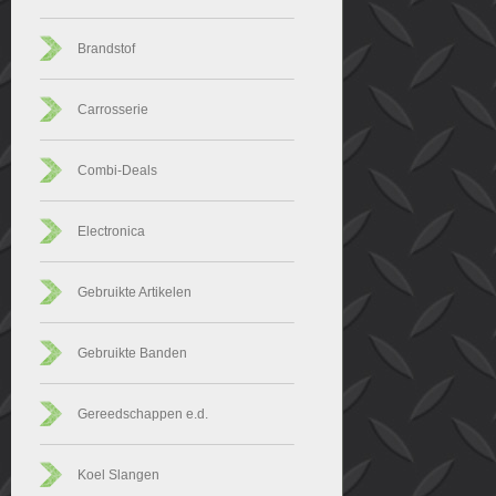
Brandstof
Carrosserie
Combi-Deals
Electronica
Gebruikte Artikelen
Gebruikte Banden
Gereedschappen e.d.
Koel Slangen