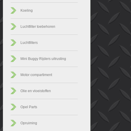
Koeling
Luchtfilter toebehoren
Luchtfilters
Mini Buggy Rijders uitrusting
Motor compartiment
Olie en vloeistoffen
Opel Parts
Opruiming