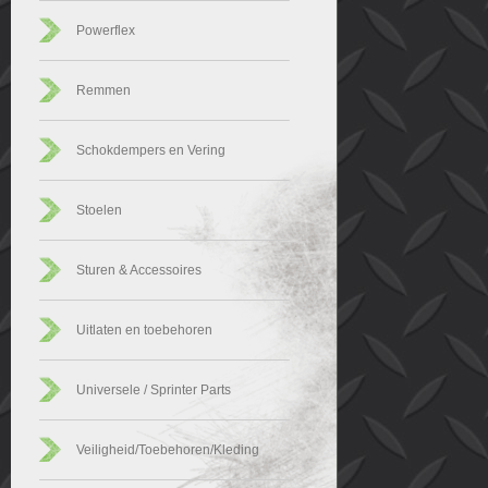
Powerflex
Remmen
Schokdempers en Vering
Stoelen
Sturen & Accessoires
Uitlaten en toebehoren
Universele / Sprinter Parts
Veiligheid/Toebehoren/Kleding