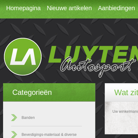
Homepagina
Nieuwe artikelen
Aanbiedingen
Wat zi
Categorieën
Uw winkelmandj
Banden
Bevestigings-materiaal & diverse