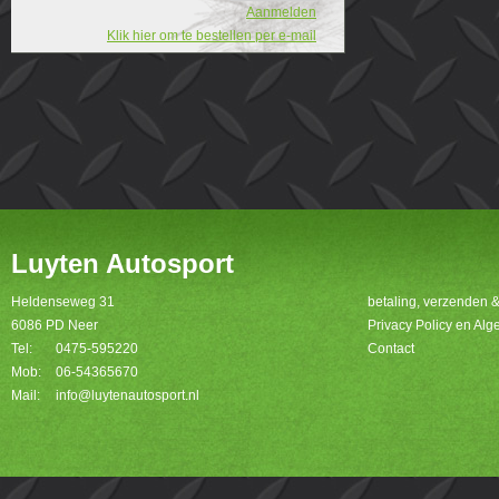
Aanmelden
Klik hier om te bestellen per e-mail
Luyten Autosport
Heldenseweg 31
betaling, verzenden 
6086 PD Neer
Privacy Policy en A
Tel:
0475-595220
Contact
Mob:
06-54365670
Mail:
info@luytenautosport.nl