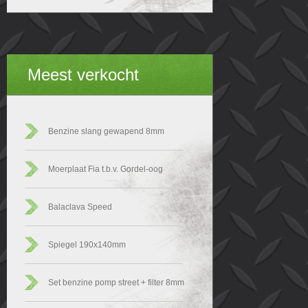
Meest verkocht
Benzine slang gewapend 8mm
Moerplaat Fia t.b.v. Gordel-oog
Balaclava Speed
Spiegel 190x140mm
Set benzine pomp street + filter 8mm