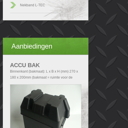
Nekband L-TEC
Aanbiedingen
ACCU BAK
Binnenkant (bakmaat): L x B x H (mm) 270 x
180 x 200mm (bakmaat = ruimte voor de
accu). Buitenkant (Totale afmetingen accubak
exclusief deksel): - Zonder handvatten L x B x
H (mm) 290x200x210 - Met handvatten L x B
x H (mm) 340x200x210. Buitenkant (Totale
afmetingen accubak inclusief deksel): L x B x
H (mm) 340x240x280.