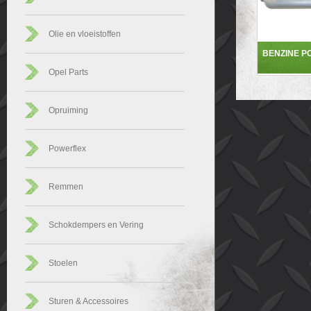
Olie en vloeistoffen
BENZINE P
Opel Parts
Opruiming
Powerflex
Remmen
Schokdempers en Vering
Stoelen
Sturen & Accessoires