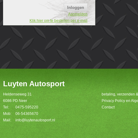
Aanmelden
Klik hier om te bestellen per e-mail
Luyten Autosport
Heldenseweg 31
betaling, verzenden 
6086 PD Neer
Privacy Policy en A
Tel:
0475-595220
Contact
Mob:
06-54365670
Mail:
info@luytenautosport.nl