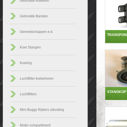
Gebruikte Artikelen
Gebruikte Banden
Gereedschappen e.d.
TRANSPON
Koel Slangen
Koeling
Luchtfilter toebehoren
STANGKOP
Luchtfilters
Mini Buggy Rijders uitrusting
Motor compartiment