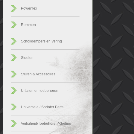
Powerflex
Remmen
Schokdempers en Vering
Stoelen
Sturen & Accessoires
Uitlaten en toebehoren
Universele / Sprinter Parts
Veiligheid/Toebehoren/Kleding