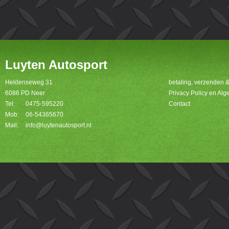
Luyten Autosport
Heldenseweg 31
betaling, verzenden 
6086 PD Neer
Privacy Policy en A
Tel:
0475-595220
Contact
Mob:
06-54365670
Mail:
info@luytenautosport.nl