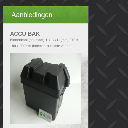
Aanbiedingen
ACCU BAK
Binnenkant (bakmaat): L x B x H (mm) 270 x
180 x 200mm (bakmaat = ruimte voor de
accu). Buitenkant (Totale afmetingen accubak
exclusief deksel): - Zonder handvatten L x B x
H (mm) 290x200x210 - Met handvatten L x B
x H (mm) 340x200x210. Buitenkant (Totale
afmetingen accubak inclusief deksel): L x B x
H (mm) 340x240x280.