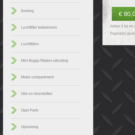
Koeling
€ 80,
Artikel
1
tot en
Luchtfilter toebehoren
Pagina(s) gev
Luchtfilters
Mini Buggy Rijders uitrusting
Motor compartiment
Olie en vloeistoffen
Opel Parts
Opruiming