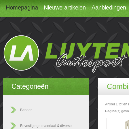
Homepagina
Nieuwe artikelen
Aanbiedingen
Combi
Categorieën
Artikel
1
tot en
Banden
Pagina(s) gev
Bevestigings-materiaal & diverse