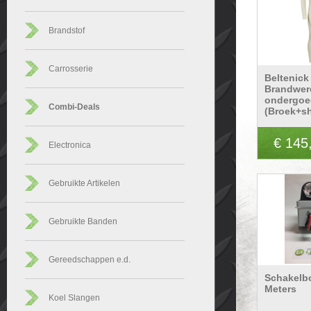
Brandstof
Carrosserie
Beltenick
Brandwer
ondergoe
Combi-Deals
(Broek+sh
€ 145
Electronica
Gebruikte Artikelen
Gebruikte Banden
Gereedschappen e.d.
Schakelb
Meters
Koel Slangen