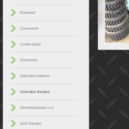
Brandstof
Carrosserie
Combi-Deals
Electronica
Gebruikte Artikelen
Gebruikte Banden
Gereedschappen e.d.
Koel Slangen