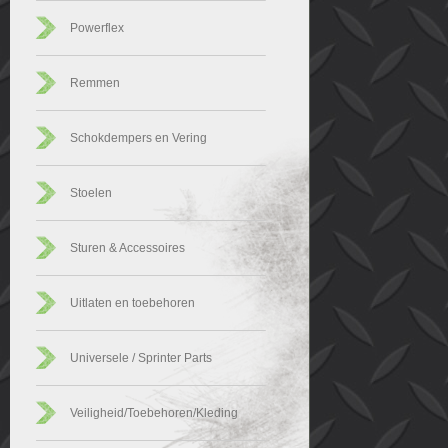
Powerflex
Remmen
Schokdempers en Vering
Stoelen
Sturen & Accessoires
Uitlaten en toebehoren
Universele / Sprinter Parts
Veiligheid/Toebehoren/Kleding