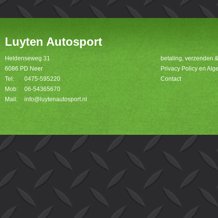
Luyten Autosport
Heldenseweg 31
betaling, verzenden 
6086 PD Neer
Privacy Policy en A
Tel:
0475-595220
Contact
Mob:
06-54365670
Mail:
info@luytenautosport.nl