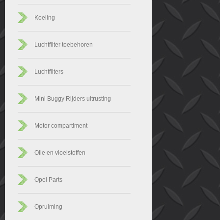
Koeling
Luchtfilter toebehoren
Luchtfilters
Mini Buggy Rijders uitrusting
Motor compartiment
Olie en vloeistoffen
Opel Parts
Opruiming