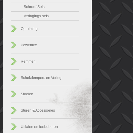
Schroef-Sets
Verlagings-sets
Opruiming
Powerflex
Remmen
Schokdempers en Vering
Stoelen
Sturen & Accessoires
Uitlaten en toebehoren