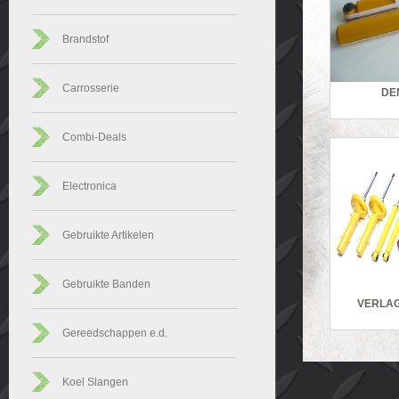
Brandstof
Carrosserie
DE
Combi-Deals
Electronica
Gebruikte Artikelen
Gebruikte Banden
VERLAG
Gereedschappen e.d.
Koel Slangen