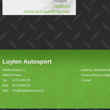
Aanmelden
Klik hier om te bestellen per e-mail
Luyten Autosport
Heldenseweg 31
betaling, verzenden 
6086 PD Neer
Privacy Policy en A
Tel:
0475-595220
Contact
Mob:
06-54365670
Mail:
info@luytenautosport.nl