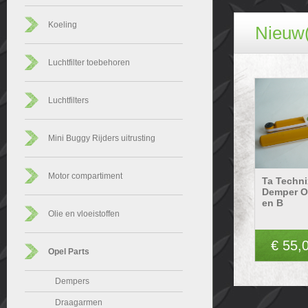
Koeling
Nieuw(
Luchtfilter toebehoren
Luchtfilters
Mini Buggy Rijders uitrusting
Motor compartiment
Ta Techni
Demper O
en B
Olie en vloeistoffen
€ 55,
Opel Parts
Dempers
Draagarmen