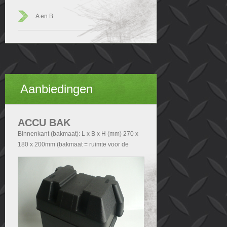
A en B
Aanbiedingen
ACCU BAK
Binnenkant (bakmaat): L x B x H (mm) 270 x
180 x 200mm (bakmaat = ruimte voor de
accu). Buitenkant (Totale afmetingen accubak
exclusief deksel): - Zonder handvatten L x B x
H (mm) 290x200x210 - Met handvatten L x B
x H (mm) 340x200x210. Buitenkant (Totale
afmetingen accubak inclusief deksel): L x B x
H (mm) 340x240x280.