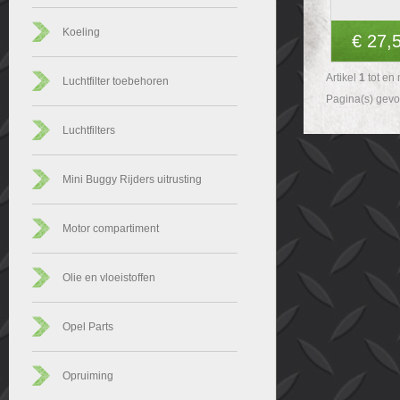
Koeling
€ 27,
Artikel
1
tot en
Luchtfilter toebehoren
Pagina(s) gev
Luchtfilters
Mini Buggy Rijders uitrusting
Motor compartiment
Olie en vloeistoffen
Opel Parts
Opruiming