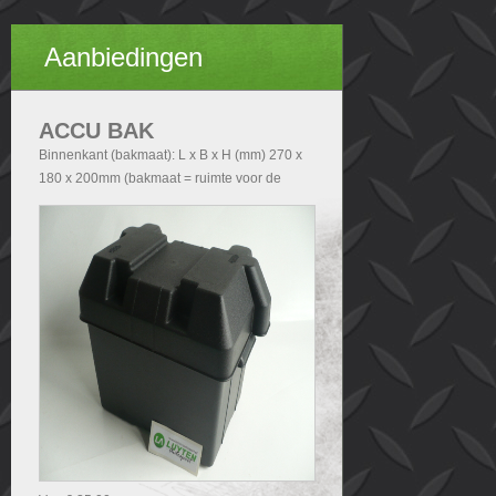
Aanbiedingen
ACCU BAK
Binnenkant (bakmaat): L x B x H (mm) 270 x
180 x 200mm (bakmaat = ruimte voor de
accu). Buitenkant (Totale afmetingen accubak
exclusief deksel): - Zonder handvatten L x B x
H (mm) 290x200x210 - Met handvatten L x B
x H (mm) 340x200x210. Buitenkant (Totale
afmetingen accubak inclusief deksel): L x B x
H (mm) 340x240x280.