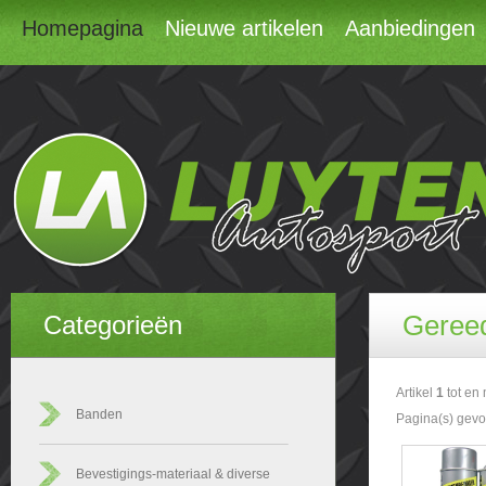
Homepagina
Nieuwe artikelen
Aanbiedingen
Geree
Categorieën
Artikel
1
tot en
Banden
Pagina(s) gev
Bevestigings-materiaal & diverse