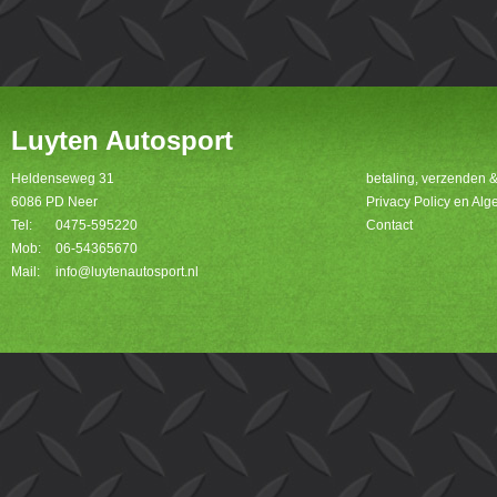
Luyten Autosport
Heldenseweg 31
betaling, verzenden 
6086 PD Neer
Privacy Policy en A
Tel:
0475-595220
Contact
Mob:
06-54365670
Mail:
info@luytenautosport.nl