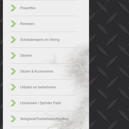
Powerflex
Remmen
Schokdempers en Vering
Stoelen
Sturen & Accessoires
Uitlaten en toebehoren
Universele / Sprinter Parts
Veiligheid/Toebehoren/Kleding