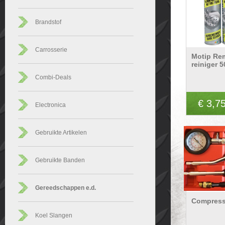
Brandstof
Carrosserie
Motip R
reiniger 
Combi-Deals
€ 3,7
Electronica
Gebruikte Artikelen
Gebruikte Banden
Gereedschappen e.d.
Compress
Koel Slangen