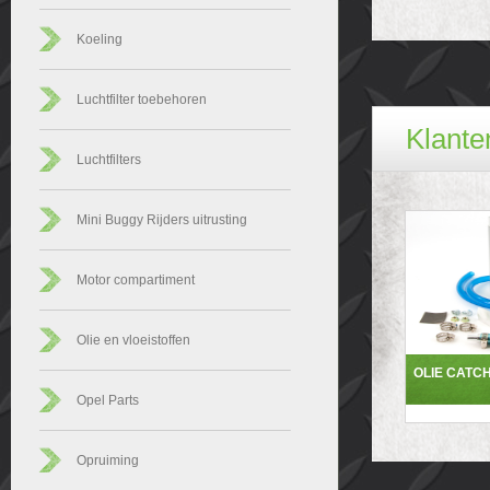
Koeling
Luchtfilter toebehoren
Klanten
Luchtfilters
Mini Buggy Rijders uitrusting
Motor compartiment
Olie en vloeistoffen
OLIE CATC
Opel Parts
Opruiming