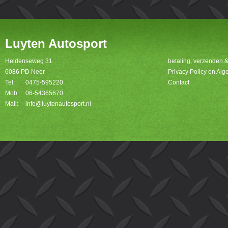
Luyten Autosport
Heldenseweg 31
betaling, verzenden 
6086 PD Neer
Privacy Policy en A
Tel:
0475-595220
Contact
Mob:
06-54365670
Mail:
info@luytenautosport.nl