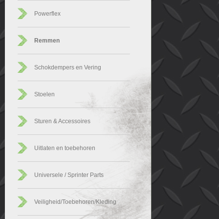
Powerflex
Remmen
Schokdempers en Vering
Stoelen
Sturen & Accessoires
Uitlaten en toebehoren
Universele / Sprinter Parts
Veiligheid/Toebehoren/Kleding