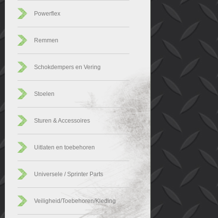
Powerflex
Remmen
Schokdempers en Vering
Stoelen
Sturen & Accessoires
Uitlaten en toebehoren
Universele / Sprinter Parts
Veiligheid/Toebehoren/Kleding