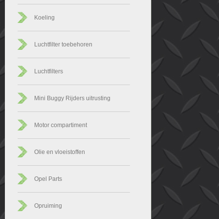
Koeling
Luchtfilter toebehoren
Luchtfilters
Mini Buggy Rijders uitrusting
Motor compartiment
Olie en vloeistoffen
Opel Parts
Opruiming