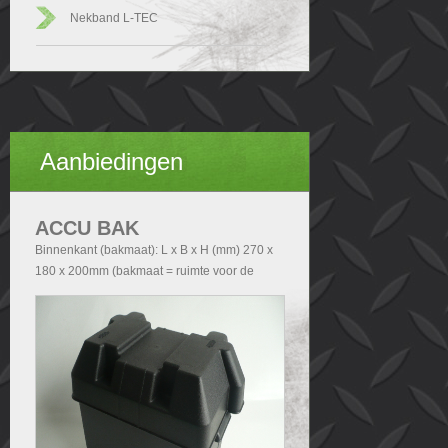
Nekband L-TEC
Aanbiedingen
ACCU BAK
Binnenkant (bakmaat): L x B x H (mm) 270 x
180 x 200mm (bakmaat = ruimte voor de
accu). Buitenkant (Totale afmetingen accubak
exclusief deksel): - Zonder handvatten L x B x
H (mm) 290x200x210 - Met handvatten L x B
x H (mm) 340x200x210. Buitenkant (Totale
afmetingen accubak inclusief deksel): L x B x
H (mm) 340x240x280.