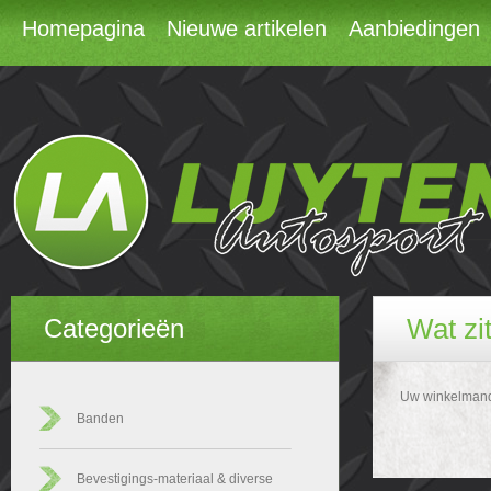
Homepagina
Nieuwe artikelen
Aanbiedingen
Wat zi
Categorieën
Uw winkelmandj
Banden
Bevestigings-materiaal & diverse