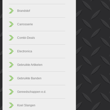
Brandstof
Carrosserie
Combi-Deals
Electronica
Gebruikte Artikelen
Gebruikte Banden
Gereedschappen e.d.
Koel Slangen