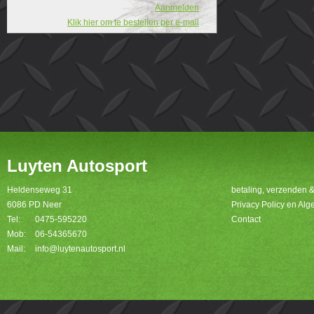
Aanmelden
Klik hier om te bestellen per e-mail
Luyten Autosport
Heldenseweg 31
betaling, verzenden 
6086 PD Neer
Privacy Policy en A
Tel:
0475-595220
Contact
Mob:
06-54365670
Mail:
info@luytenautosport.nl