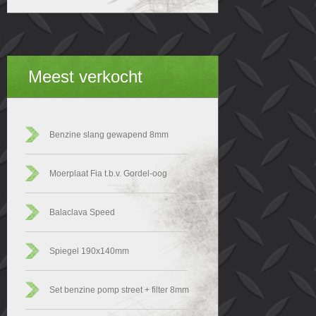
Meest verkocht
Benzine slang gewapend 8mm
Moerplaat Fia t.b.v. Gordel-oog
Balaclava Speed
Spiegel 190x140mm
Set benzine pomp street + filter 8mm