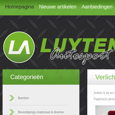
Homepagina
Nieuwe artikelen
Aanbiedingen
Verlich
Categorieën
Artikel
1
tot en
Banden
Pagina(s) gev
Bevestigings-materiaal & diverse