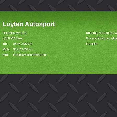
Luyten Autosport
Heldenseweg 31
betaling, verzenden 
6086 PD Neer
Privacy Policy en A
Tel:
0475-595220
Contact
Mob:
06-54365670
Mail:
info@luytenautosport.nl