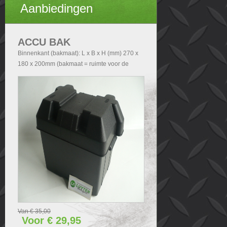
Aanbiedingen
ACCU BAK
Binnenkant (bakmaat): L x B x H (mm) 270 x
180 x 200mm (bakmaat = ruimte voor de
accu). Buitenkant (Totale afmetingen accubak
exclusief deksel): - Zonder handvatten L x B x
H (mm) 290x200x210 - Met handvatten L x B
x H (mm) 340x200x210. Buitenkant (Totale
afmetingen accubak inclusief deksel): L x B x
H (mm) 340x240x280.
Van € 35,00
Voor € 29,95