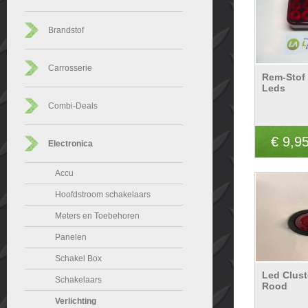
Brandstof
Carrosserie
Rem-Stof
Leds
Combi-Deals
€ 9,9
Electronica
Accu
Hoofdstroom schakelaars
Meters en Toebehoren
Panelen
Schakel Box
Led Clus
Schakelaars
Rood
Verlichting