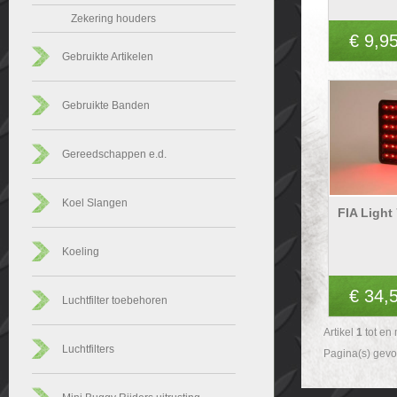
Zekering houders
€ 9,9
Gebruikte Artikelen
Gebruikte Banden
Gereedschappen e.d.
Koel Slangen
FIA Light
Koeling
€ 34,
Luchtfilter toebehoren
Artikel
1
tot en
Luchtfilters
Pagina(s) gev