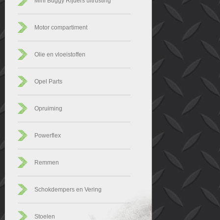
Mini Buggy Rijders uitrusting
Motor compartiment
Olie en vloeistoffen
Opel Parts
Opruiming
Powerflex
Remmen
Schokdempers en Vering
Stoelen