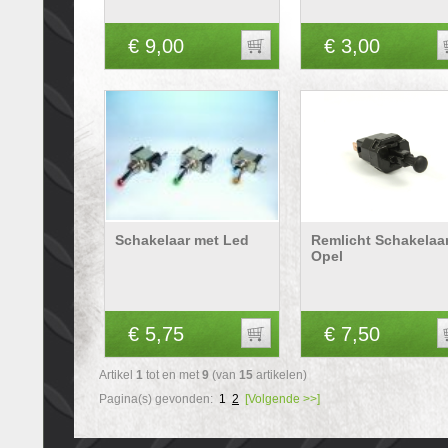
€ 9,00
€ 3,00
Schakelaar met Led
Remlicht Schakelaa
Opel
€ 5,75
€ 7,50
Artikel
1
tot en met
9
(van
15
artikelen)
Pagina(s) gevonden:
1
2
[Volgende >>]