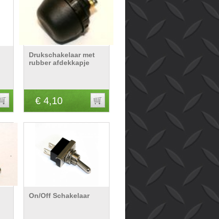
Drukschakelaar met
rubber afdekkapje
€ 4,10
On/Off Schakelaar