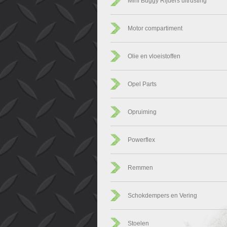
Mini Buggy Rijders uitrusting
Motor compartiment
Olie en vloeistoffen
Opel Parts
Opruiming
Powerflex
Remmen
Schokdempers en Vering
Stoelen