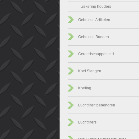
Zekering houders
Gebruikte Artikelen
Gebruikte Banden
Gereedschappen e.d.
Koel Slangen
Koeling
Luchtfilter toebehoren
Luchtfilters