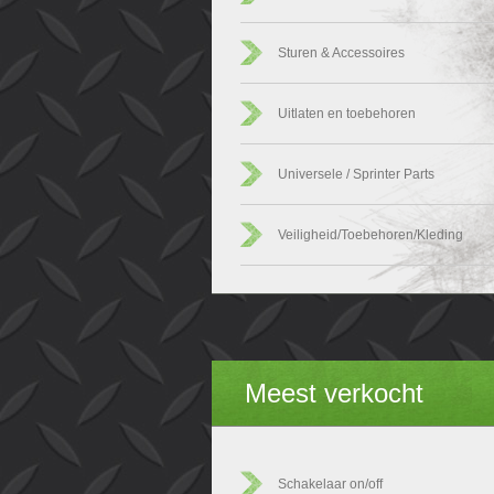
Sturen & Accessoires
Uitlaten en toebehoren
Universele / Sprinter Parts
Veiligheid/Toebehoren/Kleding
Meest verkocht
Schakelaar on/off