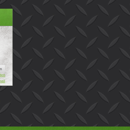
den
mail