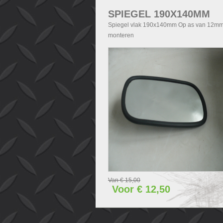
SPIEGEL 190X140MM
Spiegel vlak 190x140mm Op as van 12mm
monteren
Van € 15,00
Voor € 12,50