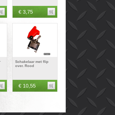
€ 3,75
r
Schakelaar met flip
over. Rood
€ 10,55