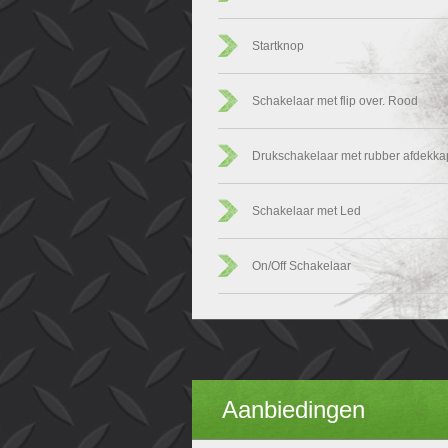
Startknop
Schakelaar met flip over. Rood
Drukschakelaar met rubber afdekka
Schakelaar met Led
On/Off Schakelaar
Aanbiedingen