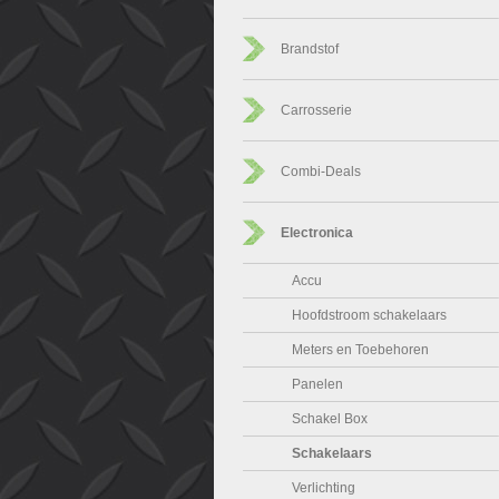
Brandstof
Carrosserie
Combi-Deals
Electronica
Accu
Hoofdstroom schakelaars
Meters en Toebehoren
Panelen
Schakel Box
Schakelaars
Verlichting