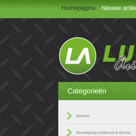
Homepagina
Nieuwe artik
Categorieën
Banden
Bevestigings-materiaal & diverse