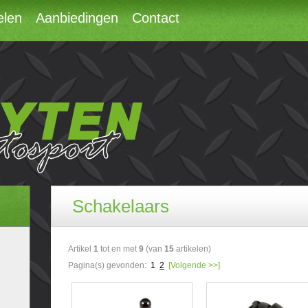
elen
Aanbiedingen
Contact
Schakelaars
Artikel
1
tot en met
9
(van
15
artikelen)
Pagina(s) gevonden:
1
2
[Volgende >>]