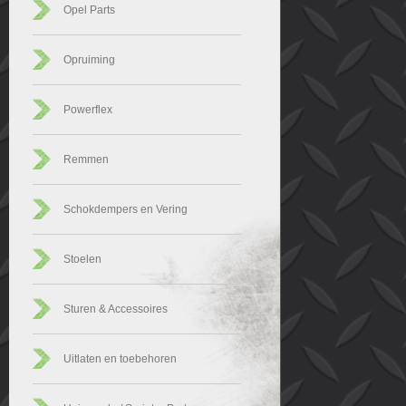
Opel Parts
Opruiming
Powerflex
Remmen
Schokdempers en Vering
Stoelen
Sturen & Accessoires
Uitlaten en toebehoren