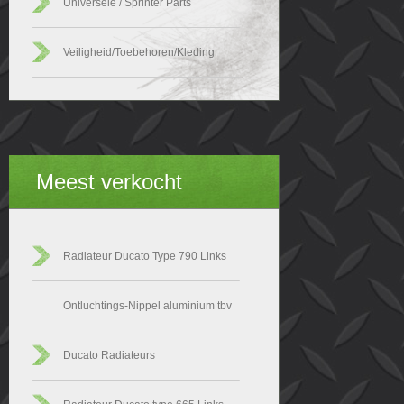
Universele / Sprinter Parts
Veiligheid/Toebehoren/Kleding
Meest verkocht
Radiateur Ducato Type 790 Links
Ontluchtings-Nippel aluminium tbv
Ducato Radiateurs