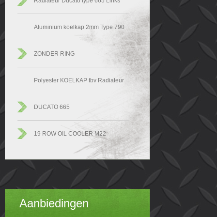
Radiateur Ducato type 665 Links
Aluminium koelkap 2mm Type 790
ZONDER RING
Polyester KOELKAP tbv Radiateur
DUCATO 665
19 ROW OIL COOLER M22
Aanbiedingen