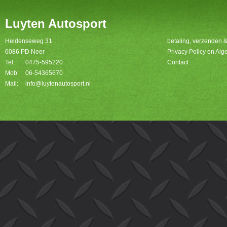
Luyten Autosport
Heldenseweg 31
betaling, verzenden 
6086 PD Neer
Privacy Policy en A
Tel:
0475-595220
Contact
Mob:
06-54365670
Mail:
info@luytenautosport.nl