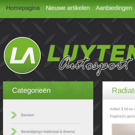
Homepagina
Nieuwe artikelen
Aanbiedingen
Radiat
Categorieën
Artikel
1
tot en
Banden
Pagina(s) gev
Bevestigings-materiaal & diverse