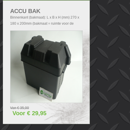
ACCU BAK
Binnenkant (bakmaat): L x B x H (mm) 270 x
180 x 200mm (bakmaat = ruimte voor de
accu). Buitenkant (Totale afmetingen accubak
exclusief deksel): - Zonder handvatten L x B x
H (mm) 290x200x210 - Met handvatten L x B
x H (mm) 340x200x210. Buitenkant (Totale
afmetingen accubak inclusief deksel): L x B x
H (mm) 340x240x280.
Van € 35,00
Voor € 29,95