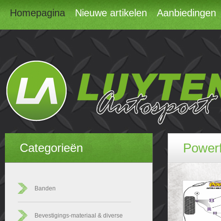
Homepagina
Nieuwe artikelen
Aanbiedingen
Powerf
Categorieën
Banden
Bevestigings-materiaal & diverse