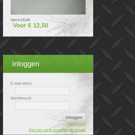
Van € 15,00
Voor € 12,50
Inloggen
E-mail adres:
Wachtwoord:
Aanmelden
Klik hier om te bestellen per e-mail