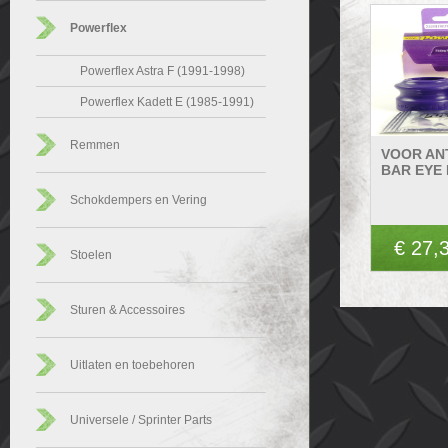
Powerflex
Powerflex Astra F (1991-1998)
Powerflex Kadett E (1985-1991)
Remmen
VOOR AN
BAR EYE
Schokdempers en Vering
€ 27,
Stoelen
Sturen & Accessoires
Uitlaten en toebehoren
Universele / Sprinter Parts