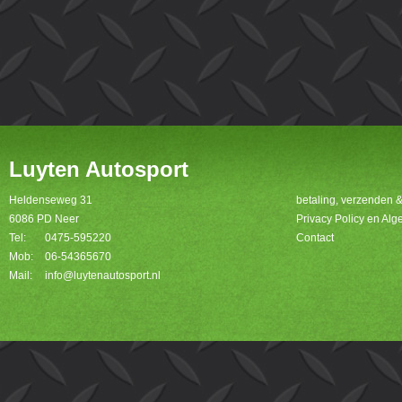
Luyten Autosport
Heldenseweg 31
betaling, verzenden 
6086 PD Neer
Privacy Policy en A
Tel:
0475-595220
Contact
Mob:
06-54365670
Mail:
info@luytenautosport.nl