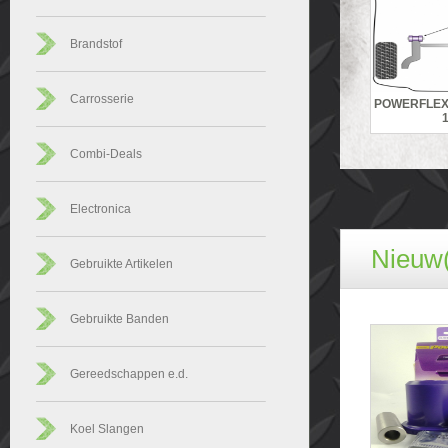
Brandstof
Carrosserie
POWERFLEX 
Combi-Deals
Electronica
Nieuw(
Gebruikte Artikelen
Gebruikte Banden
Gereedschappen e.d.
Koel Slangen