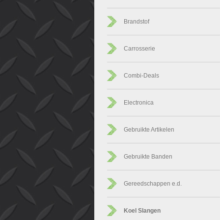
Brandstof
Carrosserie
Combi-Deals
Electronica
Gebruikte Artikelen
Gebruikte Banden
Gereedschappen e.d.
Koel Slangen