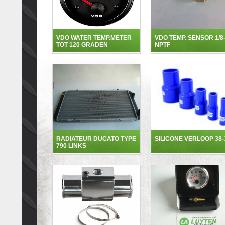
VDO WATER TEMP.METER
VDO TEMP. SENSOR 1/8
TOT 120 GRADEN
NPTF
RADIATEUR DUCATO TYPE
SILICONE VERLOOP 38-
790 LINKS