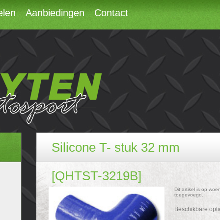
elen
Aanbiedingen
Contact
Silicone T- stuk 32 mm
[QHTST-3219B]
Dit artikel is op w
toegevoegd.
Beschikbare opti