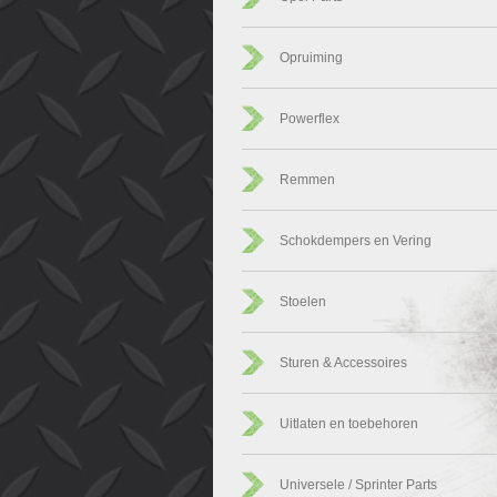
Opruiming
Powerflex
Remmen
Schokdempers en Vering
Stoelen
Sturen & Accessoires
Uitlaten en toebehoren
Universele / Sprinter Parts