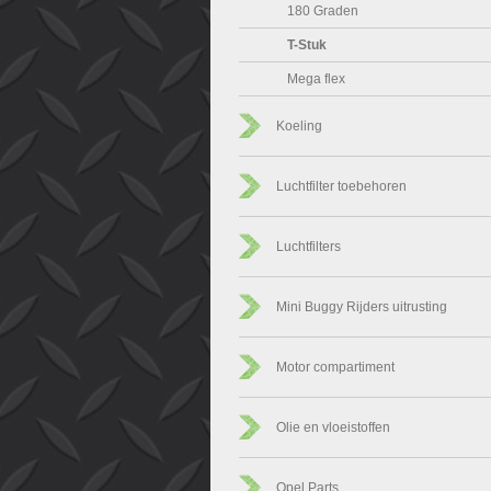
180 Graden
T-Stuk
Mega flex
Koeling
Luchtfilter toebehoren
Luchtfilters
Mini Buggy Rijders uitrusting
Motor compartiment
Olie en vloeistoffen
Opel Parts