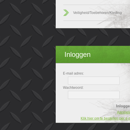
Veiligheid/Toebehoren/Kleding
Inloggen
E-mail adres:
Wachtwoord:
Aanmel
Klik hier om te bestellen per e-