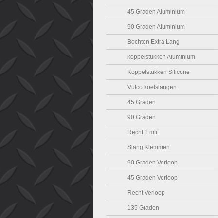
45 Graden Aluminium
90 Graden Aluminium
Bochten Extra Lang
koppelstukken Aluminium
Koppelstukken Silicone
Vulco koelslangen
45 Graden
90 Graden
Recht 1 mtr.
Slang Klemmen
90 Graden Verloop
45 Graden Verloop
Recht Verloop
135 Graden