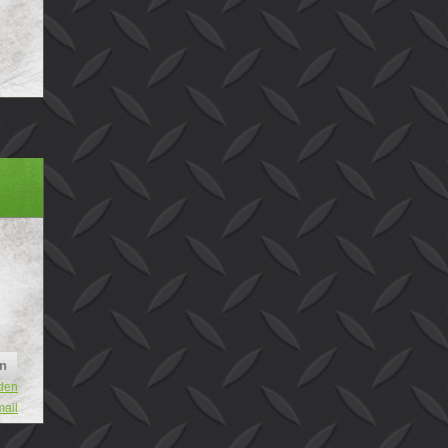
den
mail