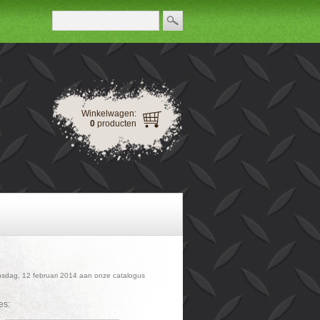
Winkelwagen:
0
producten
oensdag, 12 februari 2014 aan onze catalogus
es: