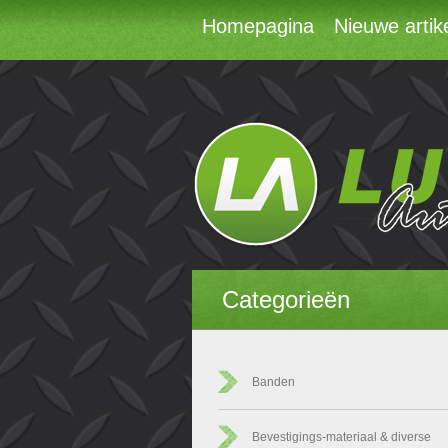
Homepagina
Nieuwe artik
Categorieën
Banden
Bevestigings-materiaal & diverse