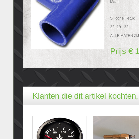
Maat:
Silicone T-stuk
32 -19 - 32
ALLE MATEN ZIJ
Prijs
€ 
Klanten die dit artikel kochten