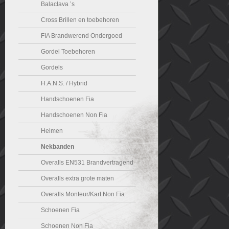
Balaclava ’s
Cross Brillen en toebehoren
FIA Brandwerend Ondergoed
Gordel Toebehoren
Gordels
H.A.N.S. / Hybrid
Handschoenen Fia
Handschoenen Non Fia
Helmen
Nekbanden
Overalls EN531 Brandvertragend
Overalls extra grote maten
Overalls Monteur/Kart Non Fia
Schoenen Fia
Schoenen Non Fia