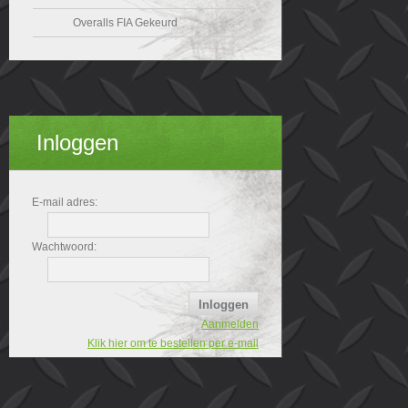
Overalls FIA Gekeurd
Inloggen
E-mail adres:
Wachtwoord:
Aanmelden
Klik hier om te bestellen per e-mail