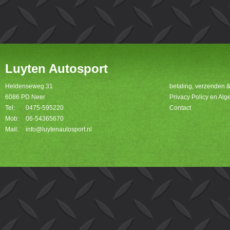
Luyten Autosport
Heldenseweg 31
betaling, verzenden 
6086 PD Neer
Privacy Policy en A
Tel:
0475-595220
Contact
Mob:
06-54365670
Mail:
info@luytenautosport.nl