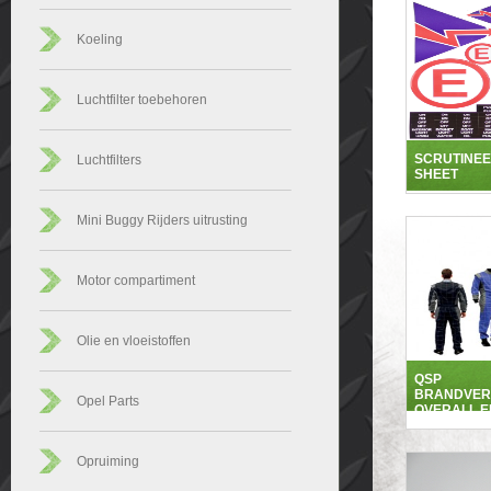
Koeling
Luchtfilter toebehoren
SCRUTINEE
Luchtfilters
SHEET
Mini Buggy Rijders uitrusting
Motor compartiment
Olie en vloeistoffen
QSP
BRANDVER
Opel Parts
OVERALL E
Opruiming