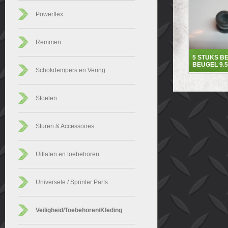
Powerflex
Remmen
5 STUKS BE
BEUGEL 9.
Schokdempers en Vering
Stoelen
Sturen & Accessoires
Uitlaten en toebehoren
Universele / Sprinter Parts
Veiligheid/Toebehoren/Kleding