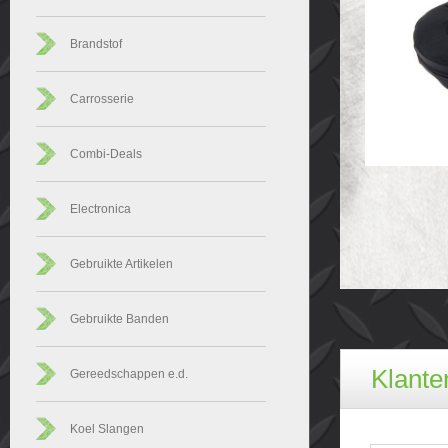
Brandstof
Carrosserie
Combi-Deals
Electronica
Gebruikte Artikelen
Gebruikte Banden
Klanten
Gereedschappen e.d.
Koel Slangen