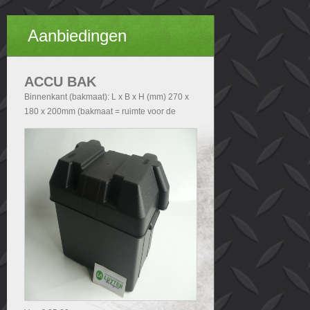
Aanbiedingen
ACCU BAK
Binnenkant (bakmaat): L x B x H (mm) 270 x
180 x 200mm (bakmaat = ruimte voor de
accu). Buitenkant (Totale afmetingen accubak
exclusief deksel): - Zonder handvatten L x B x
H (mm) 290x200x210 - Met handvatten L x B
x H (mm) 340x200x210. Buitenkant (Totale
afmetingen accubak inclusief deksel): L x B x
H (mm) 340x240x280.