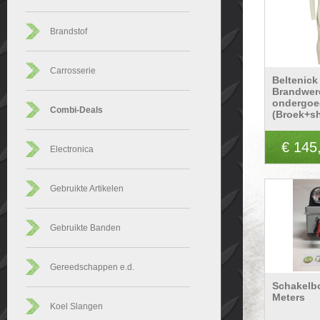
Brandstof
Carrosserie
Beltenick
Brandwer
ondergoe
Combi-Deals
(Broek+sh
€ 145
Electronica
Gebruikte Artikelen
Gebruikte Banden
Gereedschappen e.d.
Schakelb
Meters
Koel Slangen