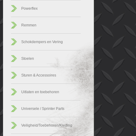
Powerflex
Remmen
Schokdempers en Vering
Stoelen
Sturen & Accessoires
Uitlaten en toebehoren
Universele / Sprinter Parts
Veiligheid/Toebehoren/Kleding