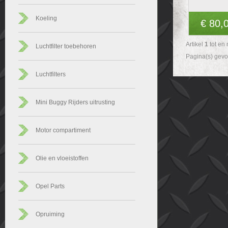
Koeling
€ 80,
Artikel
1
tot en
Luchtfilter toebehoren
Pagina(s) gev
Luchtfilters
Mini Buggy Rijders uitrusting
Motor compartiment
Olie en vloeistoffen
Opel Parts
Opruiming