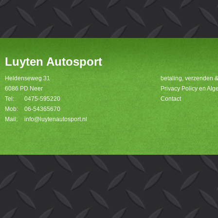
Luyten Autosport
Heldenseweg 31
betaling, verzenden 
6086 PD Neer
Privacy Policy en A
Tel:
0475-595220
Contact
Mob:
06-54365670
Mail:
info@luytenautosport.nl