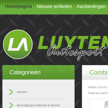
Homepagina
Nieuwe artikelen
Aanbiedingen
Combi
Categorieën
Artikel
1
tot en
Banden
Pagina(s) gev
Bevestigings-materiaal & diverse