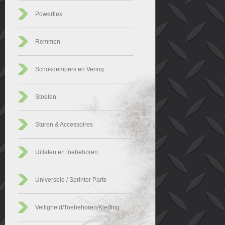
Powerflex
Remmen
Schokdempers en Vering
Stoelen
Sturen & Accessoires
Uitlaten en toebehoren
Universele / Sprinter Parts
Veiligheid/Toebehoren/Kleding