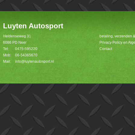
Luyten Autosport
Heldenseweg 31
betaling, verzenden 
6086 PD Neer
Privacy Policy en A
Tel:
0475-595220
Contact
Mob:
06-54365670
Mail:
info@luytenautosport.nl