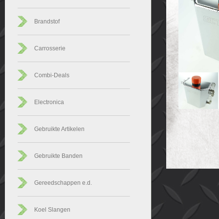
Brandstof
Carrosserie
Combi-Deals
Electronica
Gebruikte Artikelen
Gebruikte Banden
Gereedschappen e.d.
Koel Slangen