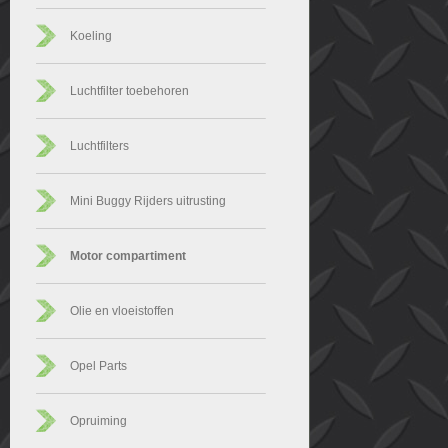
Koeling
Luchtfilter toebehoren
Luchtfilters
Mini Buggy Rijders uitrusting
Motor compartiment
Olie en vloeistoffen
Opel Parts
Opruiming