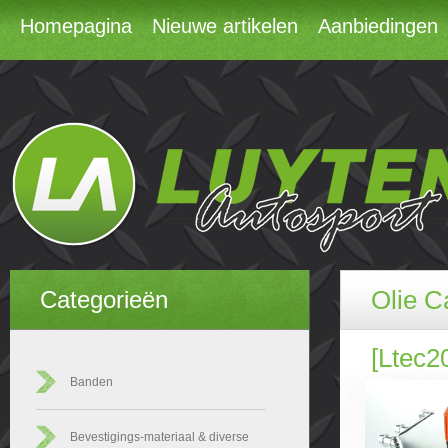
Homepagina
Nieuwe artikelen
Aanbiedingen
Olie C
Categorieën
[Ltec2
Banden
Bevestigings-materiaal & diverse