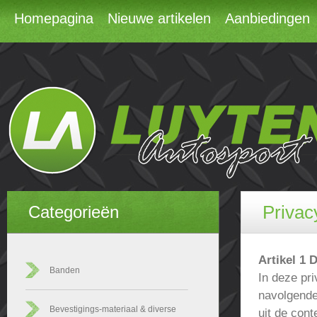
Homepagina
Nieuwe artikelen
Aanbiedingen
Privac
Categorieën
Artikel 1 D
Banden
In deze pr
navolgende 
Bevestigings-materiaal & diverse
uit de cont