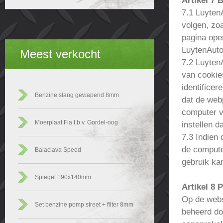
Artikel 7
7.1 Luyten
volgen, zo
pagina ope
LuytenAuto
Meest verkocht
7.2 Luyten
van cookie
identifice
Benzine slang gewapend 8mm
dat de web
computer v
Moerplaat Fia t.b.v. Gordel-oog
instellen 
7.3 Indien 
de compute
Balaclava Speed
gebruik ka
Spiegel 190x140mm
Artikel 8 
Op de webs
Set benzine pomp street + filter 8mm
beheerd do