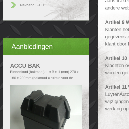
aansprakel
Nekband L-TEC
andere web
Artikel 9 
Klanten he
gegevens z
klant door
Aanbiedingen
Artikel 10
ACCU BAK
Klachten o
worden gem
Binnenkant (bakmaat): L x B x H (mm) 270 x
180 x 200mm (bakmaat = ruimte voor de
accu). Buitenkant (Totale afmetingen accubak
Artikel 11
exclusief deksel): - Zonder handvatten L x B x
LuytenAuto
H (mm) 290x200x210 - Met handvatten L x B
wijziginge
x H (mm) 340x200x210. Buitenkant (Totale
werking op
afmetingen accubak inclusief deksel): L x B x
H (mm) 340x240x280.