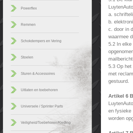
LuytenAutos
Powerflex
a. schrifte
b. elektron
Remmen
c. door in 
waarmee de
Schokdempers en Vering
5.2 In elke
opgenomen 
Stoelen
mailbericht
5.3 Op het
met reclam
Sturen & Accessoires
gestuurd.
Uitlaten en toebehoren
Artikel 6 
LuytenAuto
Universele / Sprinter Parts
en fysieke
worden opg
Veiligheid/Toebehoren/Kleding