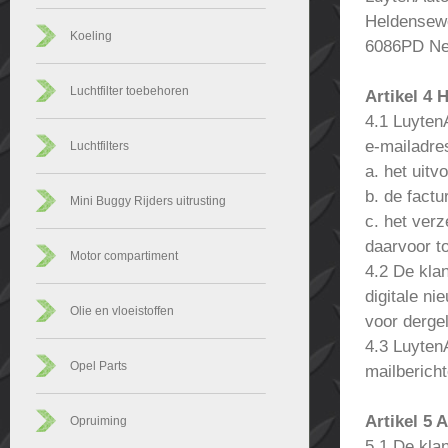
Heldensew
Koeling
6086PD Ne
Luchtfilter toebehoren
Artikel 4 
4.1 Luyten
e-mailadre
Luchtfilters
a. het uit
b. de factu
Mini Buggy Rijders uitrusting
c. het verz
daarvoor t
Motor compartiment
4.2 De kla
digitale ni
Olie en vloeistoffen
voor dergel
4.3 Luyten
Opel Parts
mailberich
Artikel 5 
Opruiming
5.1 De kla