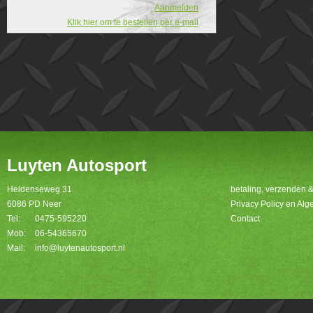
Aanmelden
Klik hier om te bestellen per e-mail
Luyten Autosport
Heldenseweg 31
betaling, verzenden 
6086 PD Neer
Privacy Policy en A
Tel:
0475-595220
Contact
Mob:
06-54365670
Mail:
info@luytenautosport.nl