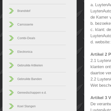
a. LuytenA
LuytenAuto
Brandstof
de Kamer 
b. bezoeke
Carrosserie
c. klant: 
LuytenAuto
Combi-Deals
d. website
Electronica
Artikel 2
2.1 LuytenA
Gebruikte Artikelen
klanten on
daartoe ver
2.2 Luyten
Gebruikte Banden
Wet besch
Gereedschappen e.d.
Artikel 3
De verantw
Koel Slangen
LuytenAuto