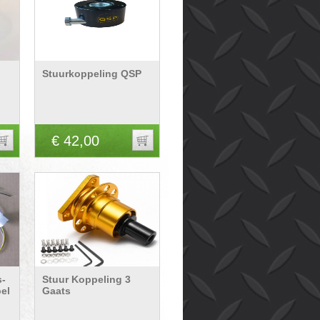
Stuurkoppeling QSP
€ 42,00
s-
Stuur Koppeling 3
el
Gaats