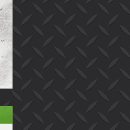
ak
e 95
 3