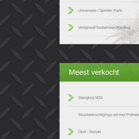
Universele / Sprinter Parts
Veiligheid/Toebehoren/Kleding
Meest verkocht
Stangkop M20
Stuurbekrachtigings-set met Potmet
Opel - Suzuki