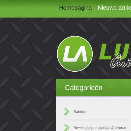
Homepagina
Nieuwe artik
Categorieën
Banden
Bevestigings-materiaal & diverse