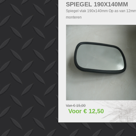
SPIEGEL 190X140MM
Spiegel vlak 190x140mm Op as van 12mm
monteren
Van € 15,00
Voor € 12,50