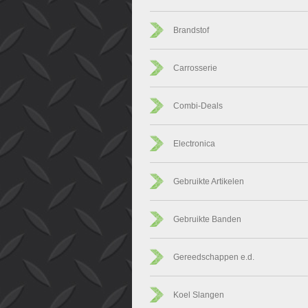
Brandstof
Carrosserie
Combi-Deals
Electronica
Gebruikte Artikelen
Gebruikte Banden
Gereedschappen e.d.
Koel Slangen