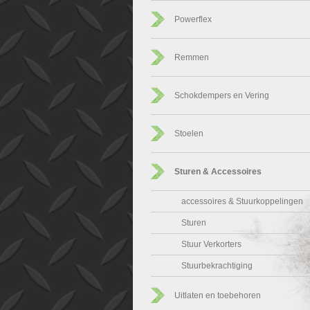
Powerflex
Remmen
Schokdempers en Vering
Stoelen
Sturen & Accessoires
accessoires & Stuurkoppelingen
Sturen
Stuur Verkorters
Stuurbekrachtiging
Uitlaten en toebehoren