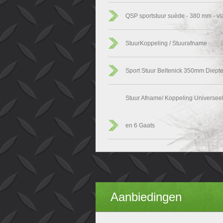
QSP sportstuur suède - 380 mm - vl
StuurKoppeling / Stuurafname
Sport Stuur Beltenick 350mm Diept
Stuur Afname/ Koppeling Universeel
en 6 Gaats
Aanbiedingen