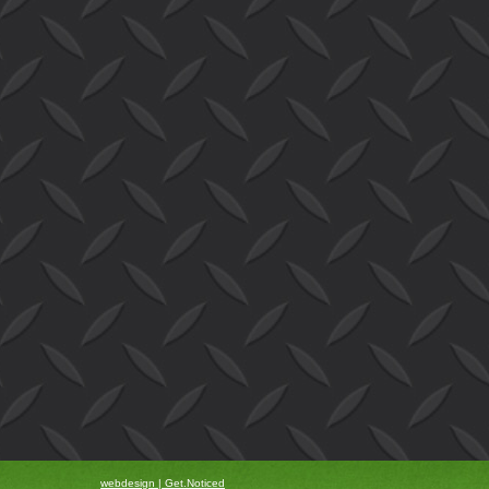
webdesign | Get.Noticed