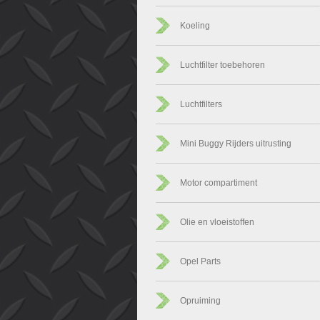
Koeling
Luchtfilter toebehoren
Luchtfilters
Mini Buggy Rijders uitrusting
Motor compartiment
Olie en vloeistoffen
Opel Parts
Opruiming