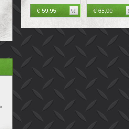
€ 59,95
€ 65,00
er