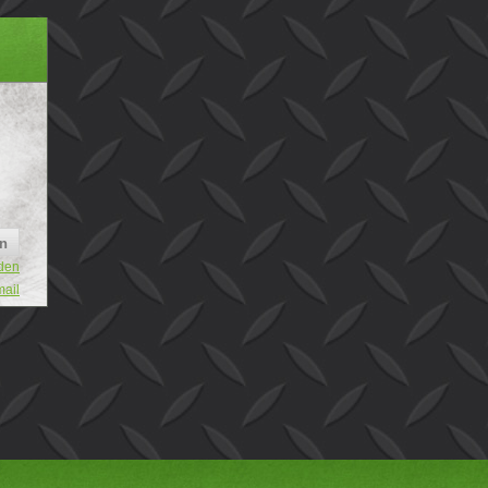
den
mail