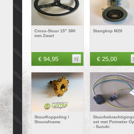
Cross-Stuur 15" 380
Stangkop M20
mm Zwart
€ 94,95
€ 25,00
StuurKoppeling /
Stuurbekrachtiging
Stuurafname
set met Potmeter Op
- Suzuki