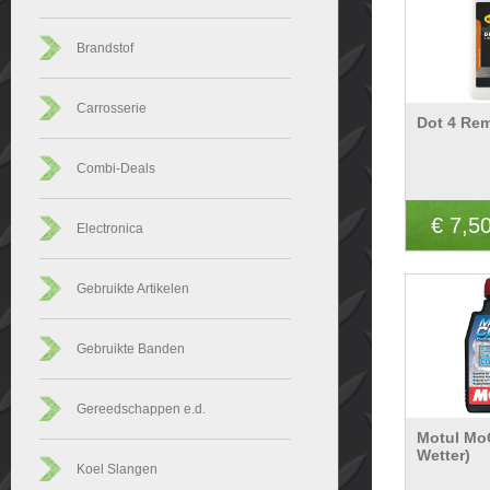
Brandstof
Carrosserie
Dot 4 Rem
Combi-Deals
€ 7,5
Electronica
Gebruikte Artikelen
Gebruikte Banden
Gereedschappen e.d.
Motul Mo
Wetter)
Koel Slangen