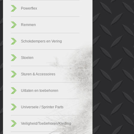
Powerflex
Remmen
Schokdempers en Vering
Stoelen
Sturen & Accessoires
Uitlaten en toebehoren
Universele / Sprinter Parts
Veiligheid/Toebehoren/Kleding