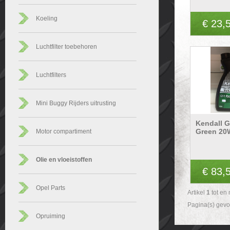
Koeling
€ 23,
Luchtfilter toebehoren
Luchtfilters
Mini Buggy Rijders uitrusting
Kendall G
Green 20
Motor compartiment
Olie en vloeistoffen
€ 83,
Opel Parts
Artikel
1
tot en
Pagina(s) gev
Opruiming