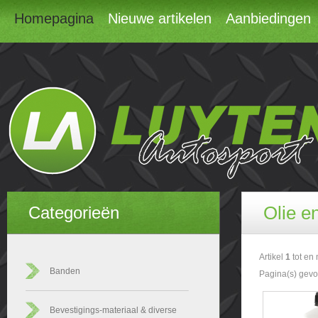
Homepagina
Nieuwe artikelen
Aanbiedingen
Olie en
Categorieën
Artikel
1
tot en
Banden
Pagina(s) gev
Bevestigings-materiaal & diverse