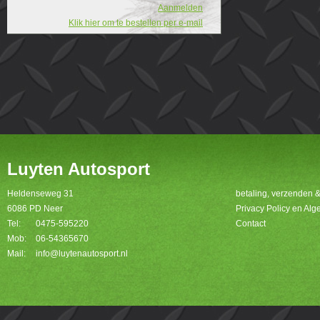
Aanmelden
Klik hier om te bestellen per e-mail
Luyten Autosport
Heldenseweg 31
betaling, verzenden 
6086 PD Neer
Privacy Policy en A
Tel:
0475-595220
Contact
Mob:
06-54365670
Mail:
info@luytenautosport.nl