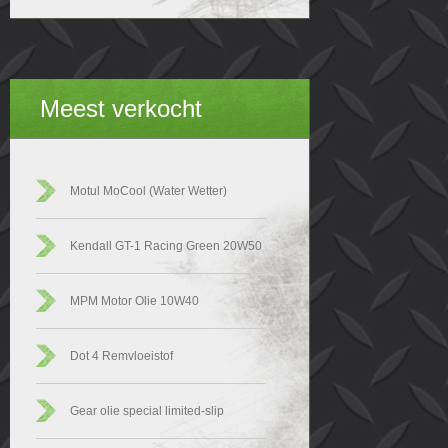
Meest verkocht
Motul MoCool (Water Wetter)
Kendall GT-1 Racing Green 20W50
MPM Motor Olie 10W40
Dot 4 Remvloeistof
Gear olie special limited-slip