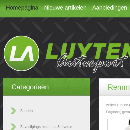
Homepagina
Nieuwe artikelen
Aanbiedingen
Remm
Categorieën
Artikel
1
tot en
Banden
Pagina(s) gev
Bevestigings-materiaal & diverse