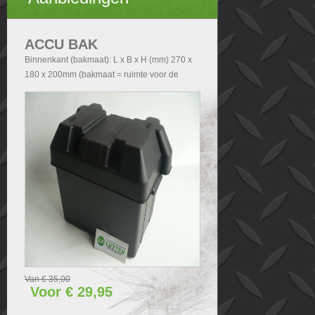
ACCU BAK
Binnenkant (bakmaat): L x B x H (mm) 270 x
180 x 200mm (bakmaat = ruimte voor de
accu). Buitenkant (Totale afmetingen accubak
exclusief deksel): - Zonder handvatten L x B x
H (mm) 290x200x210 - Met handvatten L x B
x H (mm) 340x200x210. Buitenkant (Totale
afmetingen accubak inclusief deksel): L x B x
H (mm) 340x240x280.
Van € 35,00
Voor € 29,95