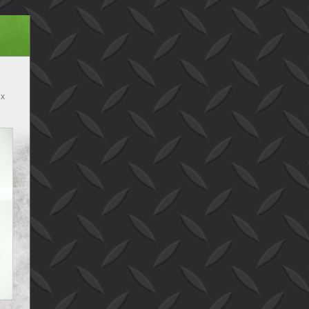
 x
bak
B x
 B
B x