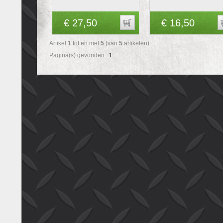
€ 27,50
€ 16,50
Artikel
1
tot en met
5
(van
5
artikelen)
Pagina(s) gevonden:
1