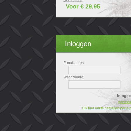
Van € 35,00
Voor € 29,95
Inloggen
E-mail adres:
Wachtwoord:
Aanmel
Klik hier om te bestellen per e-