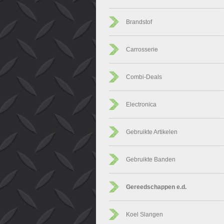
Brandstof
Carrosserie
Combi-Deals
Electronica
Gebruikte Artikelen
Gebruikte Banden
Gereedschappen e.d.
Koel Slangen