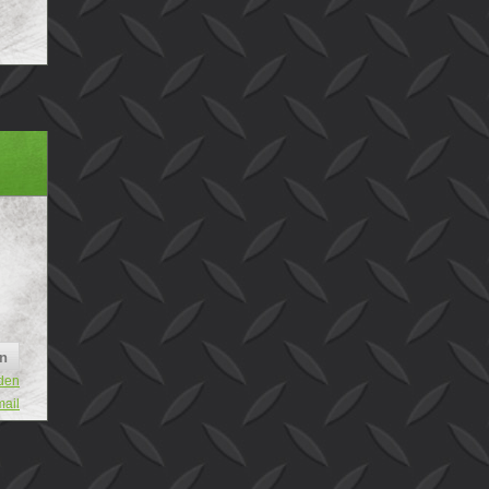
den
mail