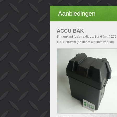
Aanbiedingen
ACCU BAK
Binnenkant (bakmaat): L x B x H (mm) 270
180 x 200mm (bakmaat = ruimte voor de
accu). Buitenkant (Totale afmetingen accu
exclusief deksel): - Zonder handvatten L x 
H (mm) 290x200x210 - Met handvatten L x
x H (mm) 340x200x210. Buitenkant (Totale
afmetingen accubak inclusief deksel): L x 
H (mm) 340x240x280.