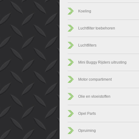
Koeling
Luchtfilter toebehoren
Luchtfilters
Mini Buggy Rijders uitrusting
Motor compartiment
Olie en vloeistoffen
Opel Parts
Opruiming