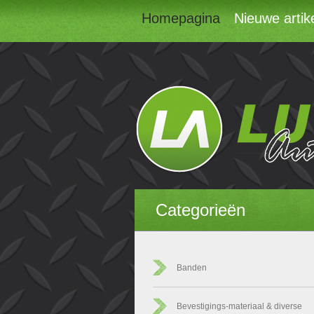
Homepagina
Nieuwe artik
Categorieën
Banden
Bevestigings-materiaal & diverse