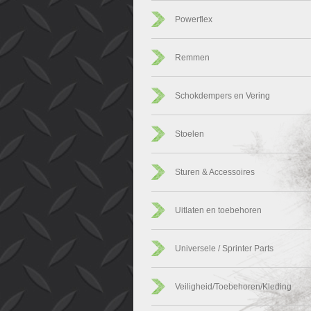
Powerflex
Remmen
Schokdempers en Vering
Stoelen
Sturen & Accessoires
Uitlaten en toebehoren
Universele / Sprinter Parts
Veiligheid/Toebehoren/Kleding