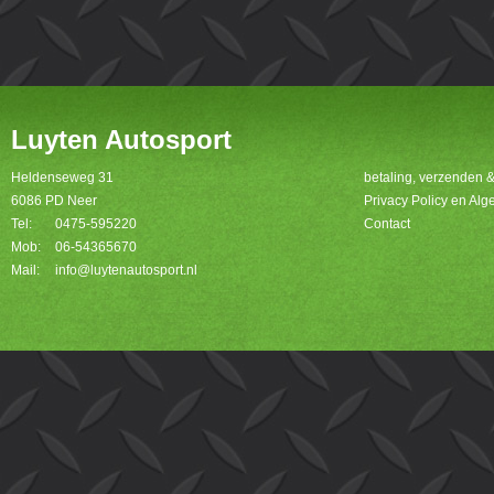
Luyten Autosport
Heldenseweg 31
betaling, verzenden 
6086 PD Neer
Privacy Policy en A
Tel:
0475-595220
Contact
Mob:
06-54365670
Mail:
info@luytenautosport.nl