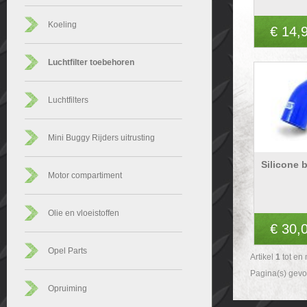
Koeling
€ 14,
Luchtfilter toebehoren
Luchtfilters
Mini Buggy Rijders uitrusting
Silicone 
Motor compartiment
Olie en vloeistoffen
€ 30,
Opel Parts
Artikel
1
tot en
Pagina(s) gev
Opruiming