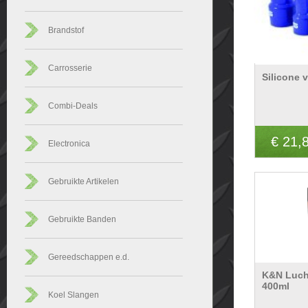
Brandstof
Carrosserie
Silicone 
Combi-Deals
€ 21,
Electronica
Gebruikte Artikelen
Gebruikte Banden
Gereedschappen e.d.
K&N Luchtf
400ml
Koel Slangen