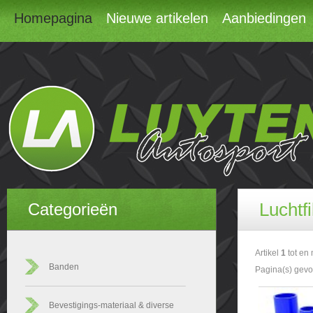
Homepagina
Nieuwe artikelen
Aanbiedingen
Luchtf
Categorieën
Artikel
1
tot en
Banden
Pagina(s) gev
Bevestigings-materiaal & diverse