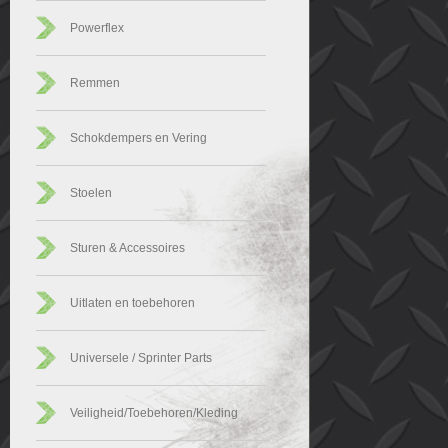
Powerflex
Remmen
Schokdempers en Vering
Stoelen
Sturen & Accessoires
Uitlaten en toebehoren
Universele / Sprinter Parts
Veiligheid/Toebehoren/Kleding