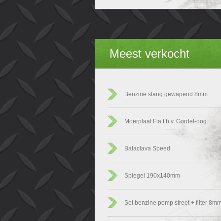
Meest verkocht
Benzine slang gewapend 8mm
Moerplaat Fia t.b.v. Gordel-oog
Balaclava Speed
Spiegel 190x140mm
Set benzine pomp street + filter 8m