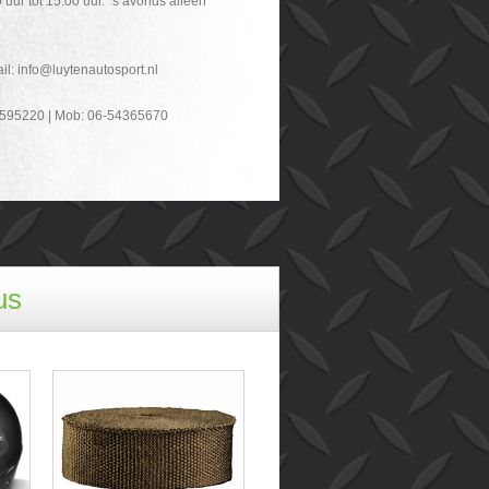
 uur tot 15.00 uur. `s avonds alleen
ail: info@luytenautosport.nl
-595220 | Mob: 06-54365670
us