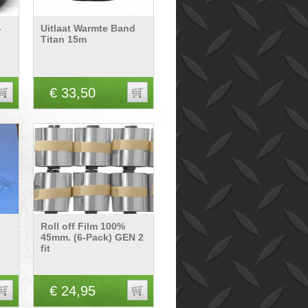
-
Uitlaat Warmte Band
Titan 15m
€ 33,50
Roll off Film 100%
45mm. (6-Pack) GEN 2
fit
€ 24,95