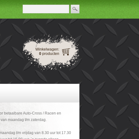
Winkelwagen:
0
producten
or betaalbare Auto-Cross / Racen en
d van maandag t/m zaterdag.
maandag t/m vrijdag van 8.30 uur tot 17.30