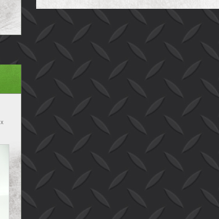
 x
bak
B x
 B
B x