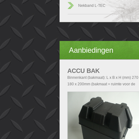
Nekband L-TEC
Aanbiedingen
ACCU BAK
Binnenkant (bakmaat): L x B x H (mm) 270
180 x 200mm (bakmaat = ruimte voor de
accu). Buitenkant (Totale afmetingen accu
exclusief deksel): - Zonder handvatten L x 
H (mm) 290x200x210 - Met handvatten L x
x H (mm) 340x200x210. Buitenkant (Totale
afmetingen accubak inclusief deksel): L x 
H (mm) 340x240x280.