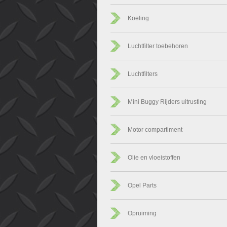
Koeling
Luchtfilter toebehoren
Luchtfilters
Mini Buggy Rijders uitrusting
Motor compartiment
Olie en vloeistoffen
Opel Parts
Opruiming