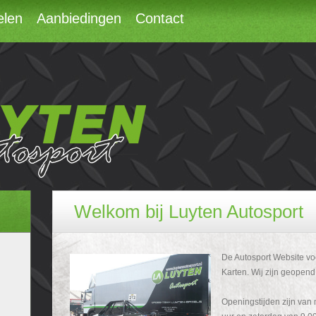
elen
Aanbiedingen
Contact
Welkom bij Luyten Autosport
De Autosport Website vo
Karten. Wij zijn geopen
Openingstijden zijn van 