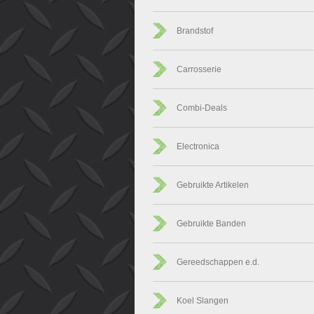
Brandstof
Carrosserie
Combi-Deals
Electronica
Gebruikte Artikelen
Gebruikte Banden
Gereedschappen e.d.
Koel Slangen