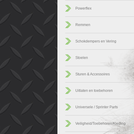
Powerflex
Remmen
Schokdempers en Vering
Stoelen
Sturen & Accessoires
Uitlaten en toebehoren
Universele / Sprinter Parts
Veiligheid/Toebehoren/Kleding