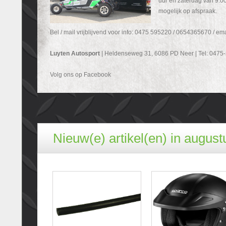
uur en zaterdag van 9.00
mogelijk op afspraak.
Bel / mail vrijblijvend voor info: 0475 595220 / 0654365670 / em
Luyten Autosport
| Heldenseweg 31, 6086 PD Neer | Tel: 0475
Volg ons op Facebook
Nieuw(e) artikel(en) in august