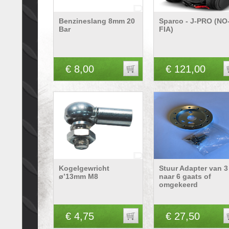
Benzineslang 8mm 20
Sparco - J-PRO (NO
Bar
FIA)
€ 8,00
€ 121,00
Kogelgewricht
Stuur Adapter van 3
ø’13mm M8
naar 6 gaats of
omgekeerd
€ 4,75
€ 27,50