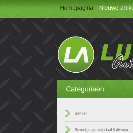
Homepagina
Nieuwe artik
Categorieën
Banden
Bevestigings-materiaal & diverse